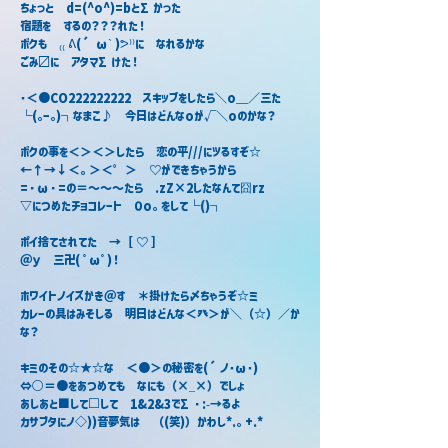
ちょっと　d=(^o^)=bとΣかった
宿題を　するの？？？れた！
ボクも　₍₍ ᕕ(´ ω` )ᕗ⁾⁾に　なれるかな
ごみ〼に　アタマΣけた！
･＜●CO222222222　スキップをしたら＼o＿／三た
┌(｡ー｡)┐なまこ♪　今日はどんなoが√＼oのかな？
ボクの事を＜＞＜＞したら　恋の平///にツるすぞ☆
←↑→↓＜。＞＜゜＞　♡ができちゃうから
=・ω・=の＝～～～たら　.zZ×2したなんて囧rz
▽につめたチョコレート　０o。をして┌()┐
ポイ捨てされてた　→［ ♡ ］
＠ｙ　三卍( ﾟωﾟ)！
ホワイトノイズかき＠す　＊掛けたら〆ちゃうぞ☆ミ
カレーの具はみそしる　明日はどんな＜癶＞が＼（☆）／か
な？
キミのその☆★☆な　＜●＞の秘密を(´ノ･ω･)
⇔○＝●をあつめても　なにも（×_×）でしょ
あしあと■して□して　1&2&3でΣ・:-→るよ
カサブタにノ◇))音夢気は　（(笑)）かわし*.。+.*