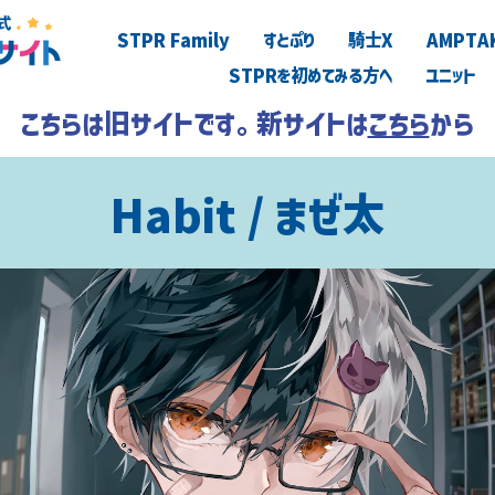
STPR Family
すとぷり
騎士X
AMPTA
STPRを初めてみる方へ
ユニット
こちらは旧サイトです。新サイトは
こちら
から
Habit / まぜ太