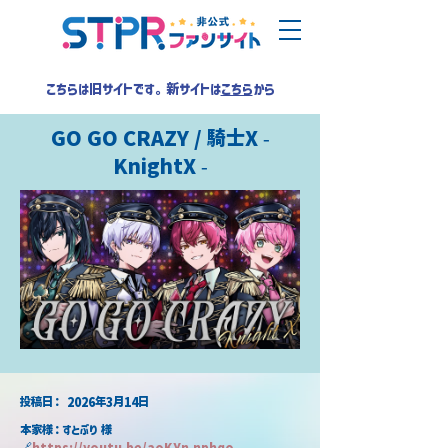
こちらは旧サイトです。新サイトは
こちら
から
GO GO CRAZY / 騎士X -
KnightX -
​投稿日：
2026年3月14日
本家様：すとぷり 様
🔗
https://youtu.be/aoKYn-nphqo