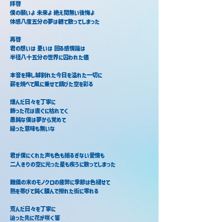
拝啓
僕の願いよ 未来よ 絶え間無い後悔よ
体感八度五分の夢は軈て散ってしまった
再啓
君の想いは 憂いは 回る感情論は
半径八十五分の世界に囚われた儘
本音を挿し罅割れた今日を溢れた一切に
薪を焼べて風に乗せて錆びた空を彩る
燻んだ日々を丁寧に
飾った花は直ぐに枯れてく
愚鈍な僕は夢から覚めて
縋った意味も無いな
君が僕にくれた声も色も揺るぎない愛情も
二人きりの空に光った星も疾うに散ってしまった
難儀の末のモノクロの疲弊に季節は色褪せて
熱を帯びて鈍く膿んで擦れた街に零れる
荒んだ日々を丁寧に
辿った先に花が咲く筈