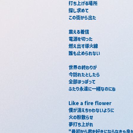
打ち上げる場所
探し求めて
この街から出た
震える着信
電源を切った
燃え出す導火線
誰も止められない
世界の終わりが
今訪れたとしたら
全部ほっぽって
ふたり永遠に一緒なのにね
Like a fire flower
僕が消えちゃわないように
火の粉散らせ
夢打ち上がれ
"最初から君を好きにならなきゃ良か