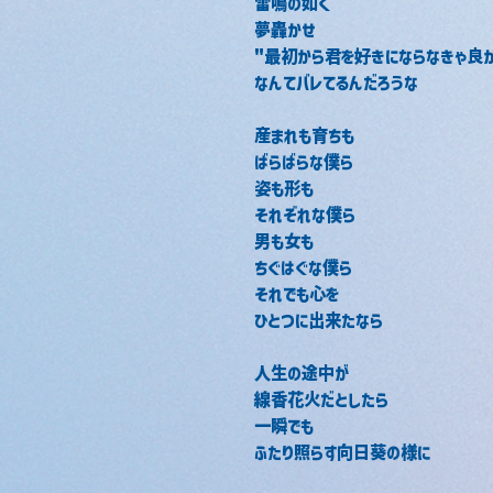
雷鳴の如く
夢轟かせ
"最初から君を好きにならなきゃ良か
なんてバレてるんだろうな
産まれも育ちも
ばらばらな僕ら
姿も形も
それぞれな僕ら
男も女も
ちぐはぐな僕ら
それでも心を
ひとつに出来たなら
人生の途中が
線香花火だとしたら
一瞬でも
ふたり照らす向日葵の様に