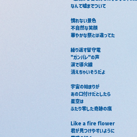
なんて嘘までついて
慣れない景色
不自然な笑顔
華やかな祭とは違ってた
繰り返す留守電
"ガンバレ"の声
涙で導火線
消えちゃいそうだよ
宇宙の始まりが
あの口付けだとしたら
星空は
ふたり零した奇跡の痕
Like a fire flower
君が見つけやすいように