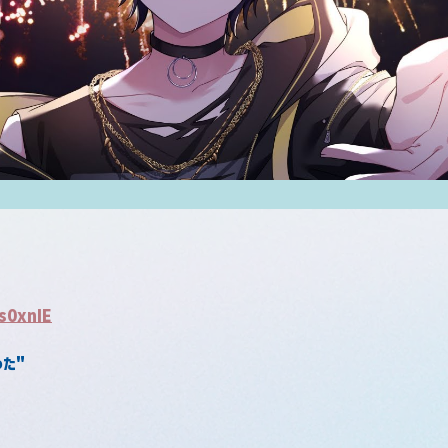
s0xnIE
た"