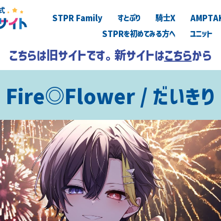
STPR Family
すとぷり
騎士X
AMPTA
STPRを初めてみる方へ
ユニット
こちらは旧サイトです。新サイトは
こちら
から
Fire◎Flower / だいきり