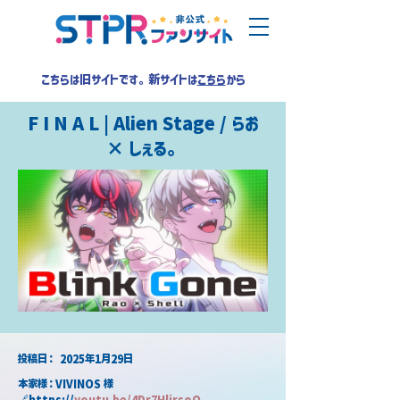
こちらは旧サイトです。新サイトは
こちら
から
F I N A L | Alien Stage / らお
× しぇる。
​投稿日：
2025年1月29日
本家様：VIVINOS 様
🔗https://
youtu.be/4Dr7HljrsoQ