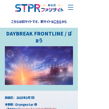
こちらは旧サイトです。新サイトは
こちら
から
DAYBREAK FRONTLINE / ば
ぁう
​投稿日：
2025年3月7日
本家様：Orangestar 様
🔗https://
youtu.be/emrt46SRyYs