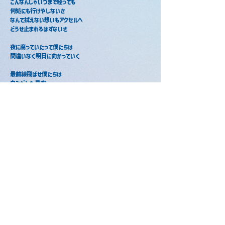
こんなんじゃいつまで経っても
何処にも行けやしないさ
なんて拭えない想いもアクセルへ
どうせ止まれるはずないさ
夜に腐っていたって僕たちは
間違いなく明日に向かっていく
最前線飛ばせ僕たちは
白みだした星空
胸を鳴らしている
眠らないよう
上がるミュージックと
ぬるくなった水だけ持っていく
無駄なものは何もないさ
前を向け
その方がきっと笑えるさって
最前線飛ばせ僕たちは
昇る太陽
その光を目指していく
幸せって今はわかんなくたって
精一杯僕を生きていく
何も後悔なんてないさ
前を向け