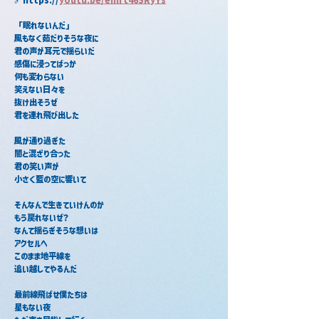
「眠れないんだ」
風もなく茹だりそうな夜に
君の声が耳元で揺らいだ
感傷に浸ってばっか
何も変わらない
笑えない日々を
抜け出そうぜ
君を連れ飛び出した
風が通り過ぎた
闇と混ざり合った
君の笑い声が
小さく藍の空に響いて
そんなんで生きていけんのか
もう戻れないぜ？
なんて揺らぎそうな想いは
アクセルへ
このまま地平線を
追い越してやるんだ
最前線飛ばせ僕たちは
星もない夜