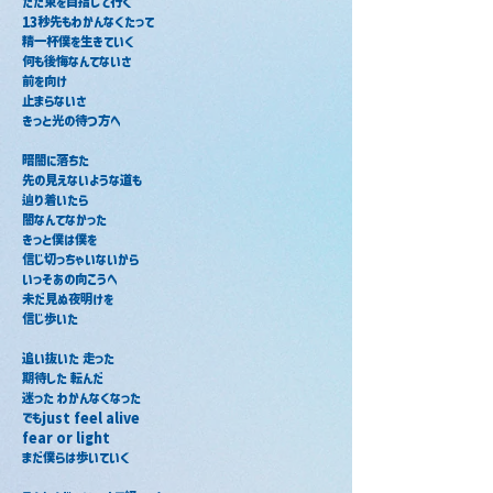
ただ東を目指して行く
13秒先もわかんなくたって
精一杯僕を生きていく
何も後悔なんてないさ
前を向け
止まらないさ
きっと光の待つ方へ
暗闇に落ちた
先の見えないような道も
辿り着いたら
闇なんてなかった
きっと僕は僕を
信じ切っちゃいないから
いっそあの向こうへ
未だ見ぬ夜明けを
信じ歩いた
追い抜いた 走った
期待した 転んだ
迷った わかんなくなった
でもjust feel alive
fear or light
まだ僕らは歩いていく