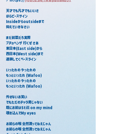
天才でも凡才でもいいさ
ほらピースサイン
Insideからoutsideまで
抑えていきなさい
まだ前菜だろ実際
プチョヘンザ 行くぜ さあ
東日本(East side)から
西日本(West side)まで
連鎖してくベースライン
いったれの やったれの
もっといったれ (Wafoo)
いったれの やったれの
もっといったれ (Wafoo)
外せないお笑い
でもただのチャラ男じゃない
既にお前はStill on my mind 
覗き込んでMy eyes
お前らの喉 全然潤ってねえじゃん
お前らの喉 全然潤ってねえじゃん