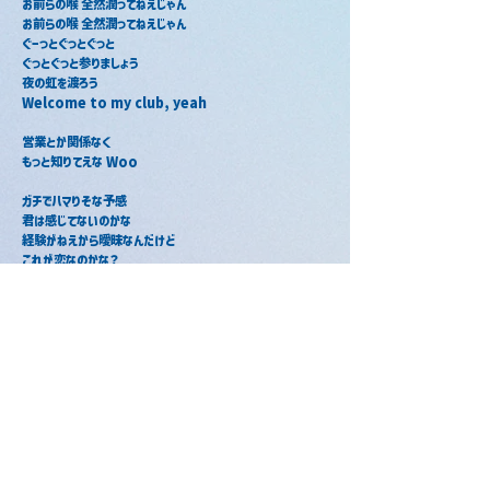
お前らの喉 全然潤ってねえじゃん
お前らの喉 全然潤ってねえじゃん
ぐーっとぐっとぐっと
ぐっとぐっと参りましょう
夜の虹を渡ろう
Welcome to my club, yeah
営業とか関係なく
もっと知りてえな Woo
ガチでハマりそな予感
君は感じてないのかな
経験がねえから曖昧なんだけど
これが恋なのかな？
またゆうとりますけど！
またゆうとりますけど～！
その子育てて太らせて
キープの算段でしょ？
バカお前これは純愛
グラス傾けた瞬間に
昨日より綺麗だなって
本気で感じたんだ