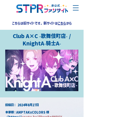
こちらは旧サイトです。新サイトは
こちら
から
Club A×C -歌舞伎町店- /
KnightA-騎士A-
​投稿日：
2024年8月27日
本家様：AMPTAKxCOLORS 様
🔗https://
youtu.be/fRwpBn8ND5Y