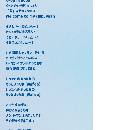
ぐーっとぐっとぐっと
ぐっとぐっと参りましょう
「愛」を教えてやるよ
Welcome to my club, yeah
まぜ太が～ 飲むなら～？
けちゃが飲むシステム～！
そお・ゆう・システム～！
そおゆうシステム～！
いざ開戦 シャンパン・テキーラ
ガンガン 持ってきな的な
ハイセンス オラ掛かってきな
段々 無敵になってきた
いったれの やったれの
もっといったれ (Wafoo)
いったれの やったれの
もっといったれ (Wafoo)
どの色がお好み？
捧げるからこの身
ナンバーワンは決まったか？
その愛を指名(示)して