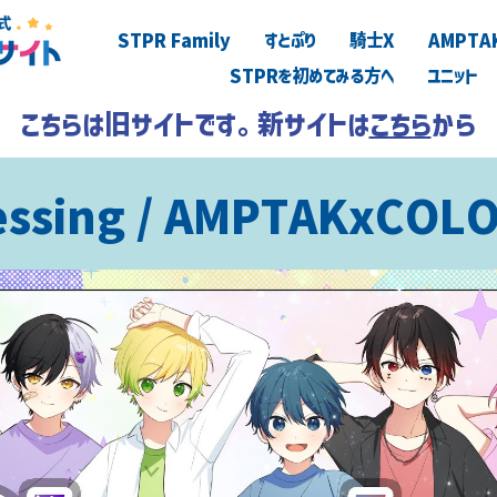
STPR Family
すとぷり
騎士X
AMPTA
STPRを初めてみる方へ
ユニット
こちらは旧サイトです。新サイトは
こちら
から
essing / AMPTAKxCOL