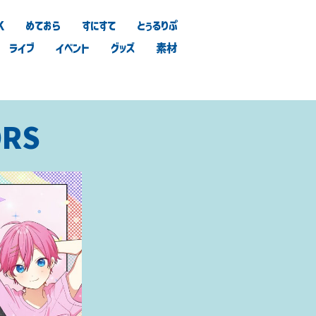
K
めておら
すにすて
とぅるりぷ
ライブ
イベント
グッズ
素材
ORS