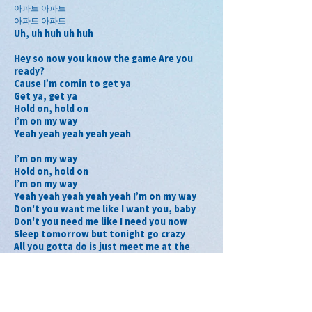
아파트 아파트
아파트 아파트
Uh, uh huh uh huh
Hey so now you know the game Are you 
ready?
Cause I’m comin to get ya
Get ya, get ya
Hold on, hold on
I’m on my way
Yeah yeah yeah yeah yeah
I’m on my way
Hold on, hold on
I’m on my way
Yeah yeah yeah yeah yeah I’m on my way
Don't you want me like I want you, baby
Don't you need me like I need you now
Sleep tomorrow but tonight go crazy
All you gotta do is just meet me at the
아파트 아파트
아파트 아파트
아파트 아파트
Just meet me at the (Uh huh uh huh)