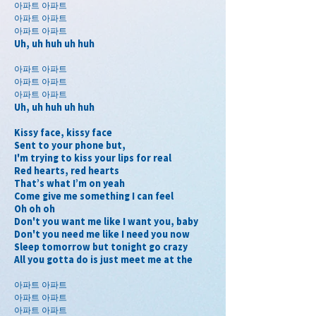
아파트 아파트
아파트 아파트
아파트 아파트
Uh, uh huh uh huh
아파트 아파트
아파트 아파트
아파트 아파트
Uh, uh huh uh huh
Kissy face, kissy face
Sent to your phone but,
I'm trying to kiss your lips for real
Red hearts, red hearts
That’s what I’m on yeah
Come give me something I can feel
Oh oh oh
Don't you want me like I want you, baby
Don't you need me like I need you now
Sleep tomorrow but tonight go crazy
All you gotta do is just meet me at the
아파트 아파트
아파트 아파트
아파트 아파트