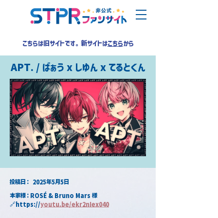
こちらは旧サイトです。新サイトは
こちら
から
APT. / ばぁう x しゆん x てるとくん
​投稿日：
2025年5月5日
本家様：ROSÉ & Bruno Mars 様
🔗https://
youtu.be/ekr2nIex040