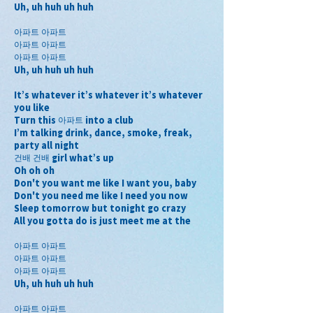
Uh, uh huh uh huh
아파트 아파트
아파트 아파트
아파트 아파트
Uh, uh huh uh huh
It’s whatever it’s whatever it’s whatever 
you like
Turn this 아파트 into a club
I’m talking drink, dance, smoke, freak, 
party all night
건배 건배 girl what’s up
Oh oh oh
Don't you want me like I want you, baby
Don't you need me like I need you now
Sleep tomorrow but tonight go crazy
All you gotta do is just meet me at the
아파트 아파트
아파트 아파트
아파트 아파트
Uh, uh huh uh huh
아파트 아파트