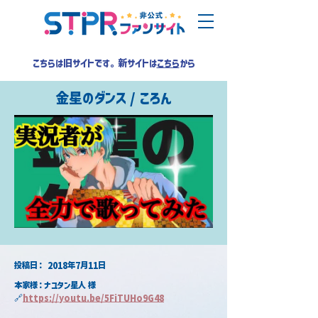
こちらは旧サイトです。新サイトは
こちら
から
金星のダンス / ころん
​投稿日：
2018年7月11日
本家様：ナユタン星人 様
🔗
https://youtu.be/5FiTUHo9G48