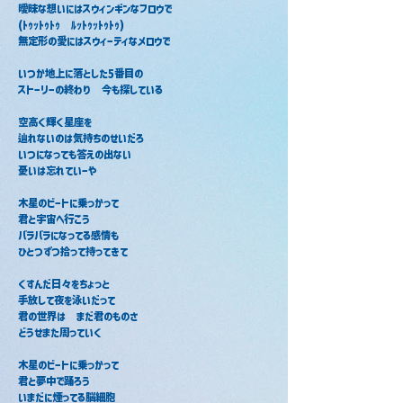
曖昧な想いにはスウィンギンなフロウで
(ﾄｩｯﾄｩﾄｩ　ﾙｯﾄｩｯﾄｩﾄｩ)
無定形の愛にはスウィーティなメロウで
いつか地上に落とした5番目の
ストーリーの終わり　今も探している
空高く輝く星座を
辿れないのは気持ちのせいだろ
いつになっても答えの出ない
憂いは忘れていーや
木星のビートに乗っかって
君と宇宙へ行こう
バラバラになってる感情も
ひとつずつ拾って持ってきて　
くすんだ日々をちょっと
手放して夜を泳いだって
君の世界は　まだ君のものさ
どうせまた周っていく
木星のビートに乗っかって
君と夢中で踊ろう
いまだに煙ってる脳細胞