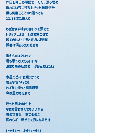
昨日と今日の隙間で　ただ、漂う君の
眠れない夜に打ち上がった救難信号
僕ら何度ここですれ違っても
11.86 また逢える
わだかまる絡まりはいっそ棄てて
トリップしよう　いま君をのせて
映すのはオーロラとガリレオ衛星
観客は僕らふたりだけさ
消えちゃいたいって
君も思っていたらいいな
決まり事の反対で　浮かんでいたい
木星のビートに乗っかって
君と宇宙へ行こう
わずかに煙ってる脳細胞
今は重力も忘れて
迷った日々のビート
なにも言わなくてもいいから
君の世界は　君のものさ
変わらず　朝がきて夜になるだけ
(ﾄｩｯﾄｩﾄｩ　ﾙｯﾄｩｯﾄｩﾄｩ)