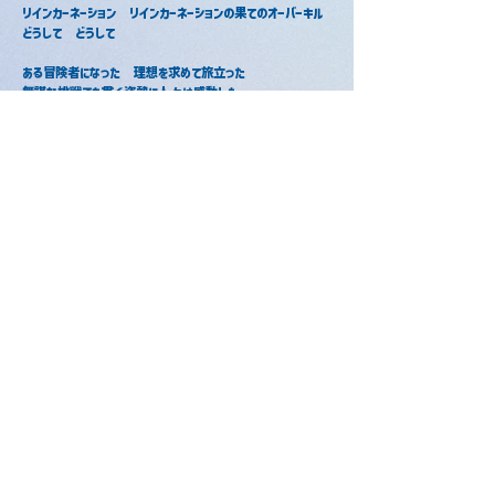
リインカーネーション　リインカーネーションの果てのオーバーキル
どうして　どうして
ある冒険者になった　理想を求めて旅立った
無謀な挑戦でも貫く姿勢に人々は感動した
だが　理想を求めるがあまり　罪のない人が犠牲になった
あー　あー　またダメ？　どこへ向かうのだろう？
くりかえし　くりかえし　生まれ変わり
山積みの亡骸の上でダンシング
リインカーネーション　リインカーネーションの悲痛な叫び
愛して　愛して　嫌　
転生林檎　転生林檎で生まれ変わり
転生林檎　転生林檎で限界知ったり　　
転生林檎　転生林檎で一巻の終わり
どうして　どうして
ああ　転生が終わった　平凡な自分に戻った
悲しいけど　なんだかホッとした　さあ　自分はどうしようか
シラフに戻ったら　みんなやめてく　自分が自分であるために
ゴミ箱に捨てた　転生林檎