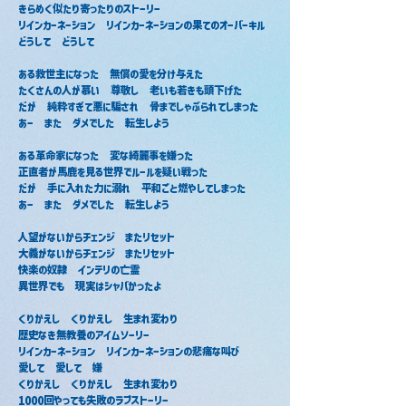
きらめく似たり寄ったりのストーリー
リインカーネーション　リインカーネーションの果てのオーバーキル
どうして　どうして
ある救世主になった　無償の愛を分け与えた
たくさんの人が慕い　尊敬し　老いも若きも頭下げた
だが　純粋すぎて悪に騙され　骨までしゃぶられてしまった
あー　また　ダメでした　転生しよう　
ある革命家になった　変な綺麗事を嫌った
正直者が馬鹿を見る世界でルールを疑い戦った
だが　手に入れた力に溺れ　平和ごと燃やしてしまった
あー　また　ダメでした　転生しよう
人望がないからチェンジ　またリセット
大義がないからチェンジ　またリセット
快楽の奴隷　インテリの亡霊
異世界でも　現実はシャバかったよ
くりかえし　くりかえし　生まれ変わり
歴史なき無教養のアイムソーリー
リインカーネーション　リインカーネーションの悲痛な叫び
愛して　愛して　嫌　
くりかえし　くりかえし　生まれ変わり
1000回やっても失敗のラブストーリー