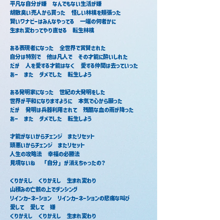
平凡な自分が嫌　なんでもない生活が嫌
胡散臭い売人から買った　怪しい林檎を頬張った
賢いワナビーはみんなやってる　一端の何者かに　
生まれ変わってやり直せる　転生林檎
ある表現者になった　全世界で賞賛された
自分は特別で　他は凡人で　その才能に酔いしれた
だが　人を愛する才能はなく　愛する仲間は去っていった
あー　また　ダメでした　転生しよう　
ある発明家になった　世紀の大発明をした
世界が平和になりますように　本気で心から願った
だが　発明は兵器利用されて　残酷な血の雨が降った
あー　また　ダメでした　転生しよう
才能がないからチェンジ　またリセット
頭悪いからチェンジ　またリセット
人生の攻略法　幸福の必勝法　
見境ないね　「自分」が消えちゃったの？
くりかえし　くりかえし　生まれ変わり
山積みの亡骸の上でダンシング
リインカーネーション　リインカーネーションの悲痛な叫び
愛して　愛して　嫌　
くりかえし　くりかえし　生まれ変わり