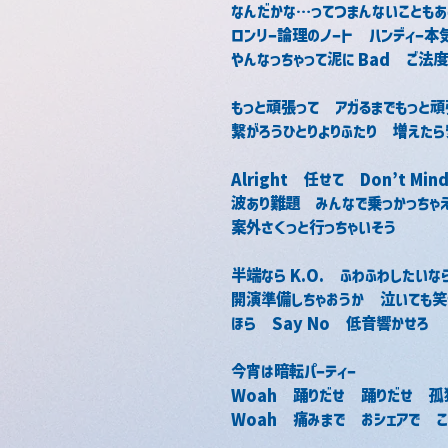
なんだかな…ってつまんないこともあ
ロンリー論理のノート　ハンディー本
やんなっちゃって泥に Bad　ご法
もっと頑張って　アガるまでもっと頑
繋がろうひとりよりふたり　増えた
Alright　任せて　Don’t Min
波あり難題　みんなで乗っかっちゃ
案外さくっと行っちゃいそう
半端なら K.O.　ふわふわしたいな
開演準備しちゃおうか　泣いても笑
ほら　Say No　低音響かせろ
今宵は暗転パーティー
Woah　踊りだせ　踊りだせ　
Woah　痛みまで　おシェアで　ここ