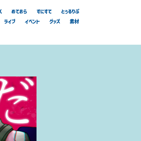
K
めておら
すにすて
とぅるりぷ
ライブ
イベント
グッズ
素材