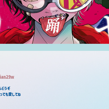
8ian29w
らどうぞ
っても愛してね