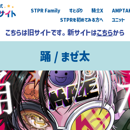
STPR Family
すとぷり
騎士X
AMPTA
STPRを初めてみる方へ
ユニット
こちらは旧サイトです。新サイトは
こちら
から
踊 / まぜ太