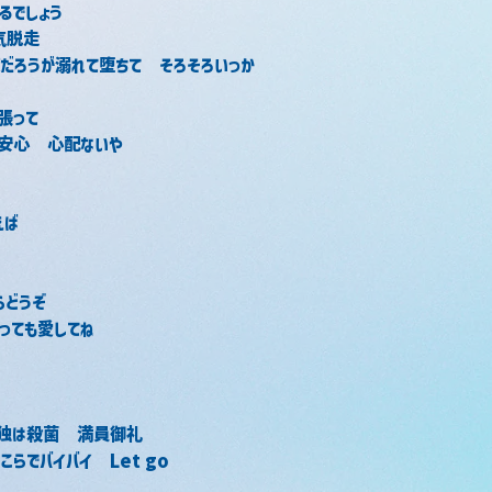
るでしょう
気脱走
度だろうが溺れて堕ちて　そろそろいっか
張って
ら安心　心配ないや
d
えば
らどうぞ
っても愛してね
孤独は殺菌　満員御礼
らでバイバイ　Let go