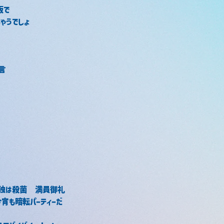
板で
ゃうでしょ
言
孤独は殺菌　満員御礼
宵も暗転パーティーだ