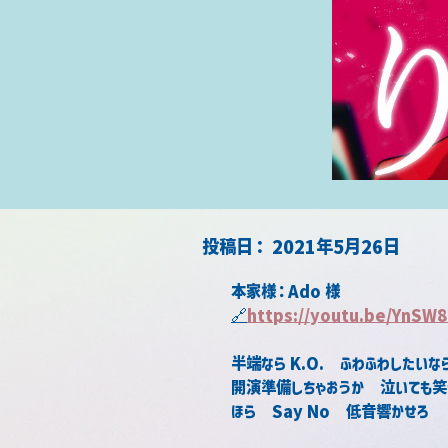
​投稿日：
2021年5月26日
本家様：Ado 様
🔗
https://youtu.be/YnSW
半端なら K.O.　ふわふわしたいな
開演準備しちゃおうか　泣いても笑
ほら　Say No　低音響かせろ