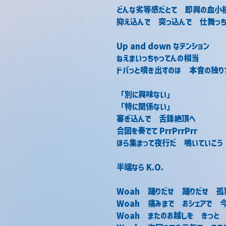
どんな劣等感だとて　即興の血小
抑え込んで　突っ込んで　仕舞っち
Up and down なテンション
ねえまいっちゃってんの相当
ドバっと噴き出すのは　本音の独り
「別に興味ない」
「特に関係ない」
塞ぎ込んで　舌鋒絶頂へ
合図を奏でて PrrPrrPrr
ほら集まって夜行だ　鳴いていこう
半端なら K.O.
Woah　踊りだせ　踊りだせ　
Woah　痛みまで　おシェアで　今
Woah　またのお越しを　きっと