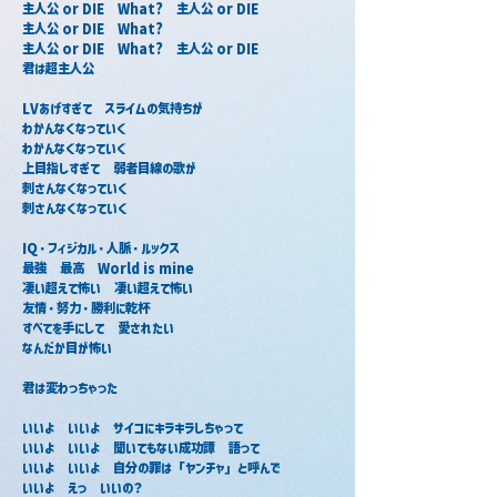
主人公 or DIE　What?　主人公 or DIE
主人公 or DIE　What?
主人公 or DIE　What?　主人公 or DIE
君は超主人公
LVあげすぎて　スライムの気持ちが
わかんなくなっていく
わかんなくなっていく
上目指しすぎて　弱者目線の歌が
刺さんなくなっていく
刺さんなくなっていく
IQ・フィジカル・人脈・ルックス
最強　最高　World is mine
凄い超えて怖い　凄い超えて怖い
友情・努力・勝利に乾杯
すべてを手にして　愛されたい
なんだか目が怖い
君は変わっちゃった
いいよ　いいよ　サイコにキラキラしちゃって
いいよ　いいよ　聞いてもない成功譚　語って
いいよ　いいよ　自分の罪は「ヤンチャ」と呼んで
いいよ　えっ　いいの？