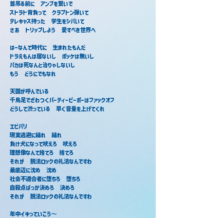
首吊る前に　アンプを繋いで
ストラト背負って　クラプトン弾いて
テレキャス持った　学生をシバいて
さあ　トリップしよう　愛すべき世界へ
はーなんて時代に　生まれたもんだ
ドラえもんは居ないし　ポッケは無いし
バカは死なんと治りゃしないし
もう　どうにでもなれ
天国が呼んでいる
千鳥足でざわつくパーティーピーポーはファックオフ
どうして渋っている　早く音量を上げてくれ
エビバリ
現実逃避に縋れ　縋れ
負け犬になって吠えろ　吠えろ
理想像なんて捨てろ　捨てろ
それが　脱法ロックの礼法なんですわ
最底辺に沈め　沈め
社会不適合者に堕ちろ　堕ちろ
自殺点ばっか決めろ　決めろ
それが　脱法ロックの礼法なんですわ
年中イキっていこう〜