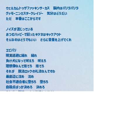
ウェルカムトゥザファッキンサーカス　脳内はパリラパリラ
グッモーニンミスタークレイジー　気分はどうだい
ただ　本番はここからです
ノイズが混じっている
おつむハッピーで狂ったキツネはキックアウト
そんなのはどうでもいい　さらに音量を上げてくれ
エビバリ
現実逃避に縋れ　縋れ
負け犬になって吠えろ　吠えろ
理想像なんて捨てろ　捨てろ
それが　脱法ロックの礼法なんですわ
最底辺に沈め　沈め
社会不適合者に堕ちろ　堕ちろ
自殺点ばっか決めろ　決めろ
それが　脱法ロックの礼法なんですわ
愛想なんていらない　いらない
化学反応を起こせ　起こせ
プライドはポイと捨てろ　捨てろ
それが　脱法ロックの礼法なんですわ
体裁なんて知らない　知らない
ボリューム一つも下げない　下げない