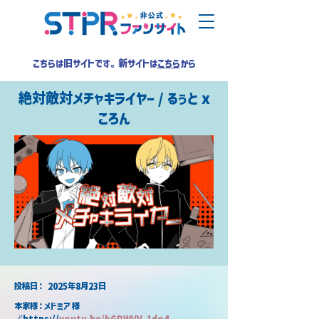
こちらは旧サイトです。新サイトは
こちら
から
絶対敵対メチャキライヤー / るぅと x
ころん
​投稿日：
2025年8月23日
本家様：メドミア 様
🔗https://
youtu.be/kGDWVV_1do4