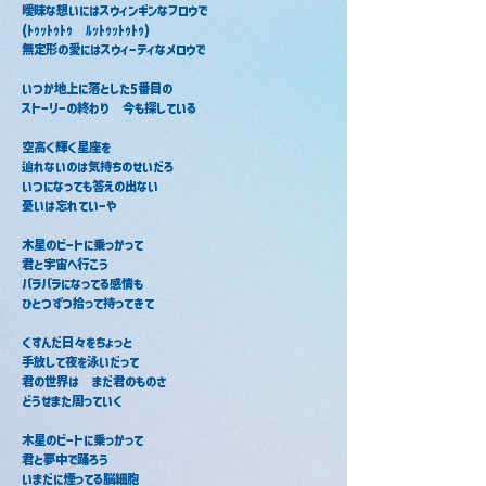
曖昧な想いにはスウィンギンなフロウで
(ﾄｩｯﾄｩﾄｩ　ﾙｯﾄｩｯﾄｩﾄｩ)
無定形の愛にはスウィーティなメロウで
いつか地上に落とした5番目の
ストーリーの終わり　今も探している
空高く輝く星座を
辿れないのは気持ちのせいだろ
いつになっても答えの出ない
憂いは忘れていーや
木星のビートに乗っかって
君と宇宙へ行こう
バラバラになってる感情も
ひとつずつ拾って持ってきて　
くすんだ日々をちょっと
手放して夜を泳いだって
君の世界は　まだ君のものさ
どうせまた周っていく
木星のビートに乗っかって
君と夢中で踊ろう
いまだに煙ってる脳細胞