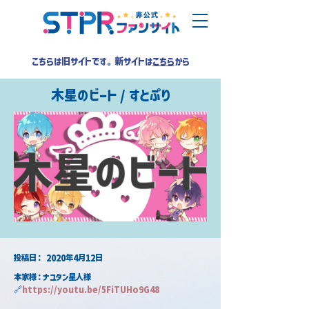
こちらは旧サイトです。新サイトは
こちら
から
木星のビート / すとぷり
​投稿日：
2020年4月12日
本家様：ナユタン星人様
🔗
https://youtu.be/5FiTUHo9G48