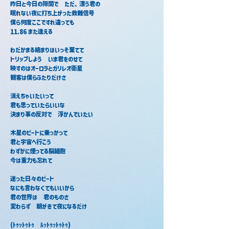
昨日と今日の隙間で　ただ、漂う君の
眠れない夜に打ち上がった救難信号
僕ら何度ここですれ違っても
11.86 また逢える
わだかまる絡まりはいっそ棄てて
トリップしよう　いま君をのせて
映すのはオーロラとガリレオ衛星
観客は僕らふたりだけさ
消えちゃいたいって
君も思っていたらいいな
決まり事の反対で　浮かんでいたい
木星のビートに乗っかって
君と宇宙へ行こう
わずかに煙ってる脳細胞
今は重力も忘れて
迷った日々のビート
なにも言わなくてもいいから
君の世界は　君のものさ
変わらず　朝がきて夜になるだけ
(ﾄｩｯﾄｩﾄｩ　ﾙｯﾄｩｯﾄｩﾄｩ)