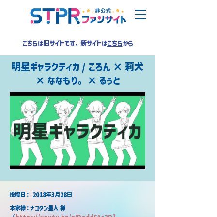
こちらは旧サイトです。新サイトは
こちら
から
明星ギャラクティカ / ころん × 莉犬
× ななもり。 × るぅと
​投稿日：
2018年3月28日
本家様：ナユタン星人 様
🔗
https://
youtu.be/pIDodd6Ac2Q?