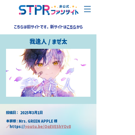
こちらは旧サイトです。新サイトは
こちら
から
我逢人 / まぜ太
​投稿日：
2025年3月1日
本家様：
Mrs. GREEN APPLE
 様
🔗
https://
youtu.be/OqEVEShYOv8