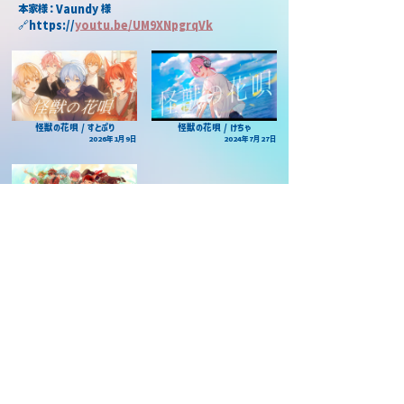
本家様：Vaundy 様
🔗https://
youtu.be/UM9XNpgrqVk
怪獣の花唄 / すとぷり
怪獣の花唄 / けちゃ
2026年1月9日
2024年7月27日
怪獣の花唄 / 莉犬×るぅと×ばぁ
う×てるとくん×ぷりっつ×あっと×
けちゃ×心音×Lapis×ロゼ
2025年3月30日
当サイトについて
©️2026 STPR非公式ファンサイト