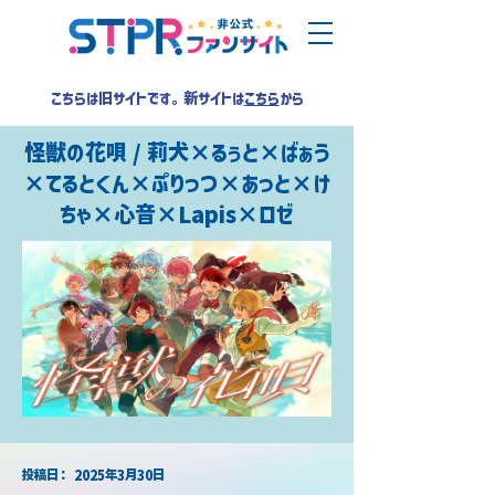
こちらは旧サイトです。新サイトは
こちら
から
怪獣の花唄 / 莉犬×るぅと×ばぁう
×てるとくん×ぷりっつ×あっと×け
ちゃ×心音×Lapis×ロゼ
​投稿日：
2025年3月30日