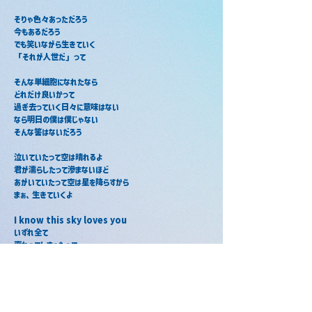
そりゃ色々あっただろう
今もあるだろう
でも笑いながら生きていく
「それが人世だ」って
そんな単細胞になれたなら
どれだけ良いかって
過ぎ去っていく日々に意味はない
なら明日の僕は僕じゃない
そんな筈はないだろう
泣いていたって空は晴れるよ
君が濡らしたって滲まないほど
あがいていたって空は星を降らすから
まぁ、生きていくよ
I know this sky loves you
いずれ全て
変わってしまったって
空は青いだろう！
忘れないさ
でもまた出逢えますように
って生きて征くよ
君は笑っていて。