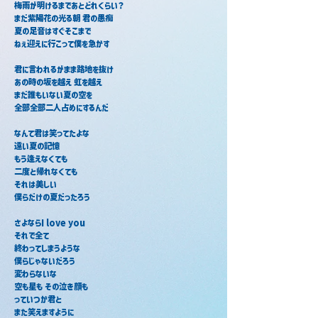
梅雨が明けるまであとどれくらい？
まだ紫陽花の光る朝 君の愚痴
夏の足音はすぐそこまで
ねぇ迎えに行こって僕を急かす
君に言われるがまま路地を抜け
あの時の坂を越え 虹を越え
まだ誰もいない夏の空を
全部全部二人占めにするんだ
なんて君は笑ってたよな
遠い夏の記憶
もう逢えなくても
二度と帰れなくても
それは美しい
僕らだけの夏だったろう
さよならI love you
それで全て
終わってしまうような
僕らじゃないだろう
変わらないな
空も星も その泣き顔も
っていつか君と
また笑えますように