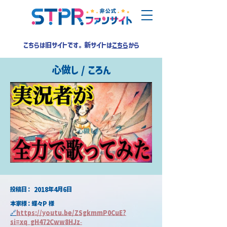
こちらは旧サイトです。新サイトは
こちら
から
心做し / ころん
​投稿日：
2018年4月6日
本家様：蝶々P 様
🔗
https://youtu.be/ZSgkmmP0CuE?
si=xq_gH472Cww8HJz-