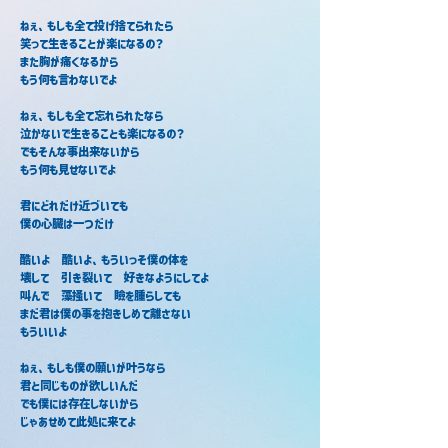
ねぇ、もしも全て投げ捨てられたら
笑って生きることが楽になるの？
また胸が痛くなるから
もう何も言わないでよ
ねぇ、もしも全て忘れられたなら
泣かないで生きることも楽になるの？
でもそんな事出来ないから
もう何も見せないでよ
君にどれだけ近づいても
僕の心臓は一つだけ
酷いよ　酷いよ、もういっそ僕の体を
壊して　引き裂いて　好きなようにしてよ
叫んで　藻掻いて　瞼を腫らしても
まだ君は僕の事を抱きしめて離さない
もういいよ
ねぇ、もしも僕の願いが叶うなら
君と同じものが欲しいんだ
でも僕には存在しないから
じゃあせめて此処に来てよ