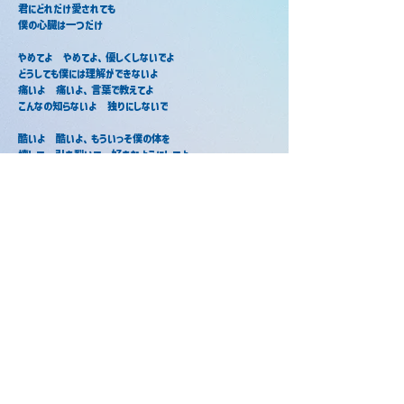
君にどれだけ愛されても
僕の心臓は一つだけ
やめてよ　やめてよ、優しくしないでよ
どうしても僕には理解ができないよ
痛いよ　痛いよ、言葉で教えてよ
こんなの知らないよ　独りにしないで
酷いよ　酷いよ、もういっそ僕の体を
壊して　引き裂いて　好きなようにしてよ
叫んで　藻掻いて　瞼を腫らしても
まだ君は僕の事を抱きしめて離さない
もういいよ
ねぇ、もしも僕に心があるなら
どうやってそれを見つければいいの？
少し微笑んで君が言う
「それはね、ここにあるよ」
心做し / あっきぃ
心做し / ころん
2022年8月24日
2018年4月6日