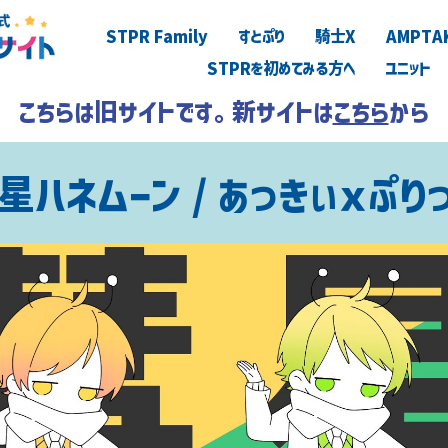
STPR Family
すとぷり
騎士X
AMPTA
STPRを初めてみる方へ
ユニット
こちらは旧サイトです。新サイトは
こちら
から
星ハネムーン / あっきぃｘぷり