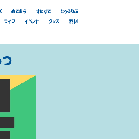
K
めておら
すにすて
とぅるりぷ
ライブ
イベント
グッズ
素材
っつ