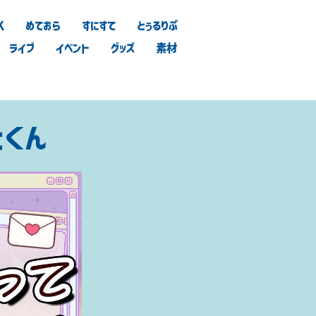
K
めておら
すにすて
とぅるりぷ
ライブ
イベント
グッズ
素材
とくん