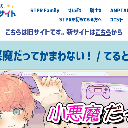
STPR Family
すとぷり
騎士X
AMPTA
STPRを初めてみる方へ
ユニット
こちらは旧サイトです。新サイトは
こちら
から
魔だってかまわない！ / てる