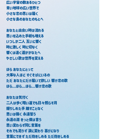
広い宇宙の数あるひとつ
青い地球の広い世界で
小さな恋の思いは届く
小さな島のあなたのもとへ
あなたと出会い時は流れる
思いを込めた手紙も増える
いつしか二人 互いに響く
時に激しく 時に切なく
響くは遠く遥かかなたへ
やさしい歌は世界を変える
ほら あなたにとって
大事な人ほど すぐそばにいるの
ただ あなたにだけ届いて欲しい 響け恋の歌
ほら...ほら...ほら...響け恋の歌
あなたは気付く
二人は歩く暗い道でも日々照らす月
握りしめた手 離すことなく
思いは強く 永遠誓う
永遠の淵 きっと僕は言う
思い変わらず同じ言葉を
それでも足りず 涙に変わり 喜びになり
言葉にできず ただ抱きしめる ただ抱きしめる