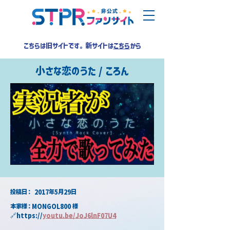
こちらは旧サイトです。新サイトは
こちら
から
小さな恋のうた / ころん
​投稿日：
2017年5月29日
本家様：MONGOL800 様
🔗https://
youtu.be/JoJ6lnF07U4