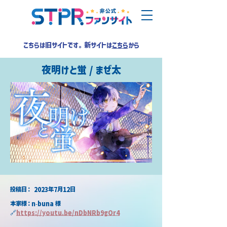
こちらは旧サイトです。新サイトは
こちら
から
夜明けと蛍 / まぜ太
​投稿日：
2023年7月12日
本家様：n-buna 様
🔗
https://youtu.be/nDbNRb9gOr4