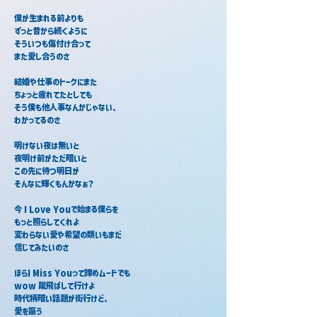
僕が生まれる前よりも
ずっと昔から続くように
そういつも傷付け合って
また愛し合うのさ
結婚や仕事のトークにまた
ちょっと疲れてたとしても
そう僕も他人事なんかじゃない、
わかってるのさ
明けない夜は無いと
夜明け前がただ暗いと
この先に待つ明日が
そんなに輝くもんかなぁ？
今 I Love Youで始まる僕らを
もっと照らしてくれよ
変わらない愛や希望の類いもまだ
信じてみたいのさ
ほらI Miss Youって諦めムードでも
wow 蹴飛ばして行けよ
時代柄暗い話題が街行けど、
愛を謳う