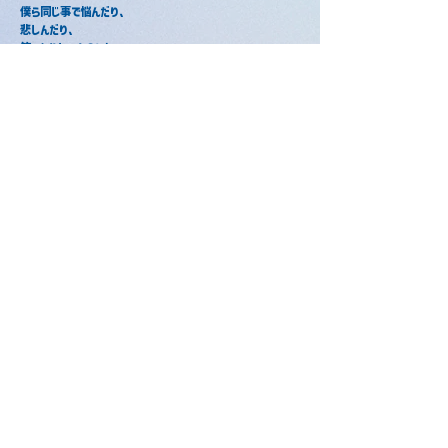
僕ら同じ事で悩んだり、
悲しんだり、
笑ったりしてんのにな
解り合うのはそう簡単じゃない
ただこんなにも君とリンクしてる、重なっていく
今 I Love Youで始まる僕らを
もっと照らしてくれよ
変わらない愛や希望の類いもまだ
信じてみたいのさ
ほらI Miss Youって諦めムードでも
wow 蹴飛ばして行けよ
時代柄暗い話題が街行けど、
愛を謳う
僕が生まれる前よりもずっと昔から続くように
そういつも傷付け合ってまた愛し合うのさ
夜もすがら君想ふ / 心音
2025年2月2日