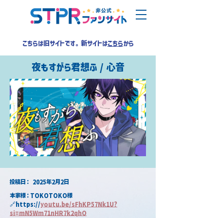
こちらは旧サイトです。新サイトは
こちら
から
夜もすがら君想ふ / 心音
​投稿日：
2025年2月2日
本家様：TOKOTOKO様
🔗https://
youtu.be/sFhKP57Nk1U?
si=mN5Wm71nHR7k2qhO