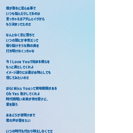
僕が取るに足らぬ事で
いつも悩んだりしてるのは
言っちゃえばアダムとイヴから
もう決まってたのさ
なんとなく恋に落ちて
いつの間にか本気だって
張り裂けそうな胸の奥を
打ち明けなくっちゃな
今 I Love Youで始まる僕らを
もっと満たしてくれよ
イメージ通りには運ばぬ物としても
信じてみたいのさ
ほらI Miss Youって賞味期限がある
Oh Yes 急かしてくれよ
時代柄暗い未来が待ち受けど、
愛を謳う
ああどうか夜明けまで
君の声が聞きたい
いつの時代も代わり映えしなくてさ