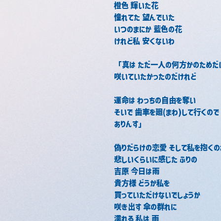
橙色 輝いた花
憧れてた 望んでいた
いつのまにか 藍色の花
けれど私 安くないわ
「真は ただ一人の何方かのためだ
咲いていたかったのだけれど
運命は わっちの自由を奪い
そいで 歯車を廻(まわ)して行くので
ありんす」
偽りだらけの恋愛 そして私を抱くの
悲しいくらいに感じた ふりの
吉原 今日は雨
貴方様 どうか私を
買っていただけないでしょうか
咲き出す 傘の群れに
濡れる 私は 雨