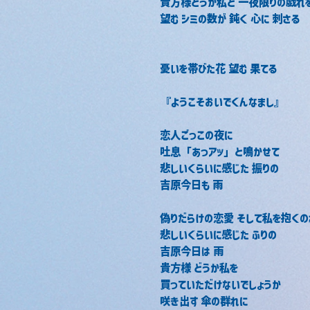
貴方様どうか私と 一夜限りの戯れ
望む シミの数が 鈍く 心に 刺さる
憂いを帯びた花 望む 果てる
『ようこそおいでくんなまし』
恋人ごっこの夜に
吐息「あっアッ」と鳴かせて
悲しいくらいに感じた 振りの
吉原今日も 雨
偽りだらけの恋愛 そして私を抱くの
悲しいくらいに感じた ふりの
吉原今日は 雨
貴方様 どうか私を
買っていただけないでしょうか
咲き出す 傘の群れに