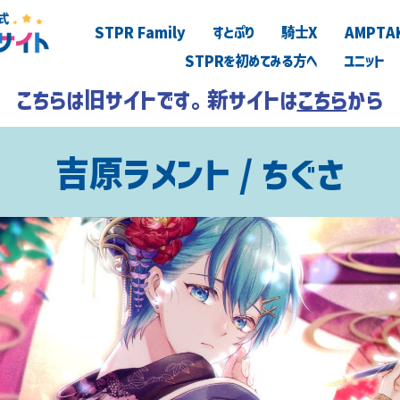
STPR Family
すとぷり
騎士X
AMPTA
STPRを初めてみる方へ
ユニット
こちらは旧サイトです。新サイトは
こちら
から
吉原ラメント / ちぐさ