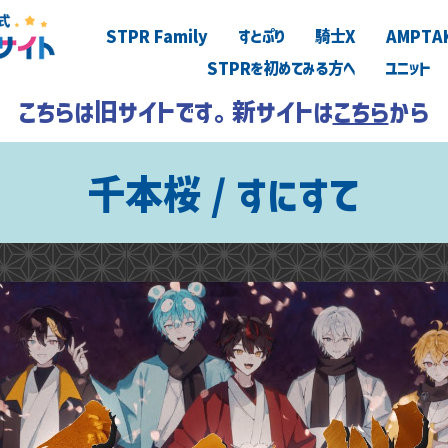
STPR Family
すとぷり
騎士X
AMPTA
STPRを初めてみる方へ
ユニット
こちらは旧サイトです。新サイトは
こちら
から
千本桜 / すにすて