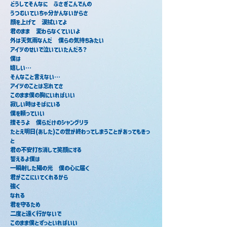
どうしてそんなに　ふさぎこんでんの
うつむいていちゃ分かんないからさ
顔を上げて　涙拭いてよ
君のまま　変わらなくていいよ
外は天気雨なんだ　僕らの気持ちみたい
アイツのせいで泣いていたんだろ？
僕は
嬉しい…
そんなこと言えない…
アイツのことは忘れてさ
このまま僕の胸にいればいい
寂しい時はそばにいる
僕を頼っていい
捜そうよ　僕らだけのシャングリラ
たとえ明日(あした)この世が終わってしまうことがあってもきっ
と
君の不安打ち消して笑顔にする
誓えるよ僕は
一瞬射した陽の光　僕の心に届く
君がここにいてくれるから
強く
なれる
君を守るため
二度と遠く行かないで
このまま僕とずっといればいい