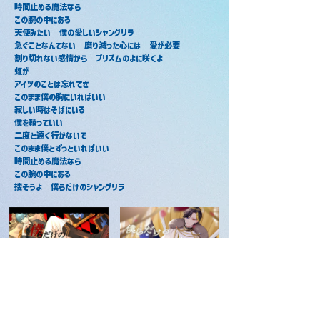
時間止める魔法なら
この腕の中にある
天使みたい　僕の愛しいシャングリラ
急ぐことなんてない　磨り減った心には　愛が必要
割り切れない感情から　プリズムのよに咲くよ
虹が
アイツのことは忘れてさ
このまま僕の胸にいればいい
寂しい時はそばにいる
僕を頼っていい
二度と遠く行かないで
このまま僕とずっといればいい
時間止める魔法なら
この腕の中にある
捜そうよ　僕らだけのシャングリラ
僕らだけのシャングリラ / ちぐさくん
僕らだけのシャングリラ / だいきり
2020年12月24日
2025年2月14日