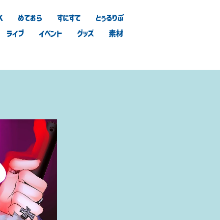
K
めておら
すにすて
とぅるりぷ
ライブ
イベント
グッズ
素材