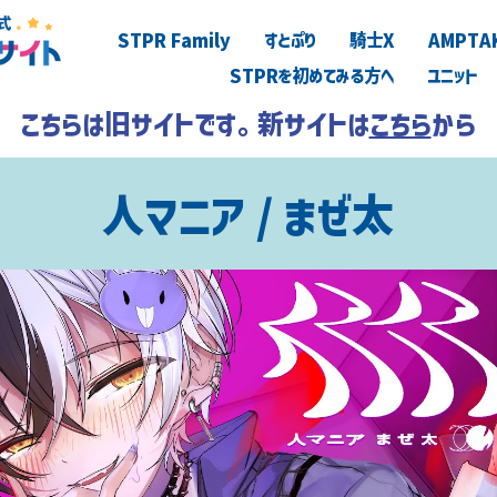
STPR Family
すとぷり
騎士X
AMPTA
STPRを初めてみる方へ
ユニット
こちらは旧サイトです。新サイトは
こちら
から
人マニア / まぜ太