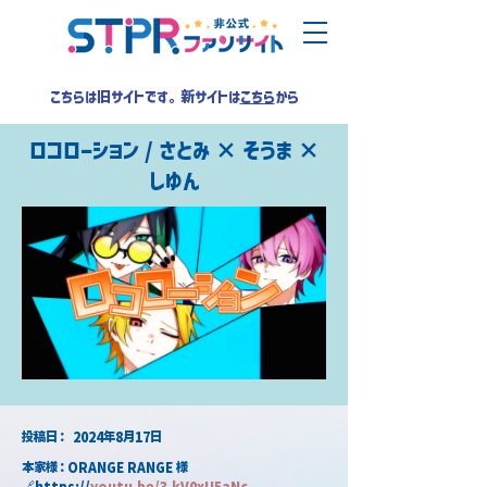
こちらは旧サイトです。新サイトは
こちら
から
ロコローション / さとみ × そうま ×
しゆん
​投稿日：
2024年8月17日
本家様：ORANGE RANGE 様
🔗https://
youtu.be/3-kV0xU5aNc