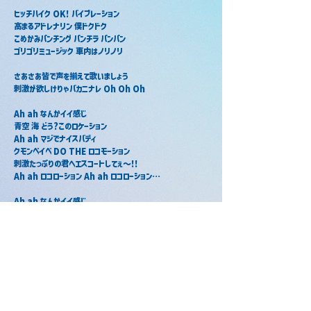
ヒッチハイク OK! バイブレーション
高まるアドレナリン 僕ドクドク
こめかみパンチング パンチラ パンパン
ゴリゴリミュージック 車内はノリノリ
さあさあ皆で声を揃えて歌いましょう
刺激が欲しけりゃバカニナレ Oh Oh Oh
Ah ah なんかイイ感じ
青空 海 どう?このロケーション
Ah ah マジでナイスバディ
クモンベイベ DO THE ロコモーション
刺激たっぷりの君へエスコートしてぇ～!!
Ah ah ロコローション Ah ah ロコローション…
Ah ah なんかイイ感じ
青空 海 どう?このロケーション
Ah ah マジでナイスバディ
クモンベイベ DO THE ロコモーション
Ah ah なんかイイ感じ
二人包む 空気 スローモーション
Ah ah マジでナイスバディ
クモンベイベ オツキアイ交渉