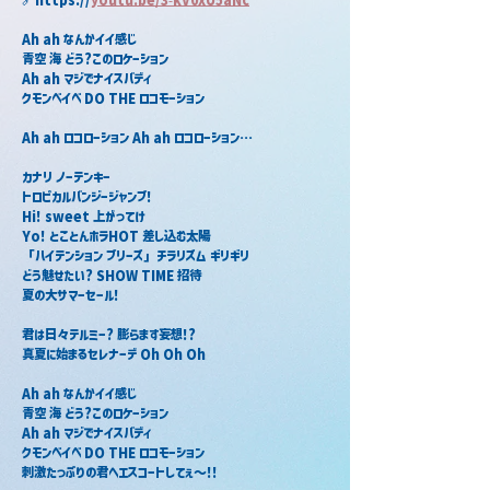
Ah ah なんかイイ感じ
青空 海 どう?このロケーション
Ah ah マジでナイスバディ
クモンベイベ DO THE ロコモーション
Ah ah ロコローション Ah ah ロコローション…
カナリ ノーテンキー
トロピカルバンジージャンプ!
Hi! sweet 上がってけ
Yo! とことんホラHOT 差し込む太陽
「ハイテンション プリーズ」チラリズム ギリギリ
どう魅せたい? SHOW TIME 招待
夏の大サマーセール!
君は日々テルミー? 膨らます妄想!?
真夏に始まるセレナーデ Oh Oh Oh
Ah ah なんかイイ感じ
青空 海 どう?このロケーション
Ah ah マジでナイスバディ
クモンベイベ DO THE ロコモーション
刺激たっぷりの君へエスコートしてぇ～!!