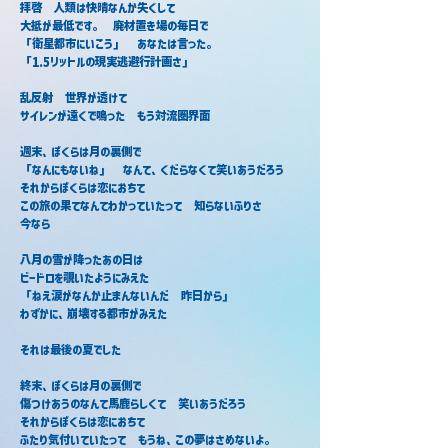
拝啓　人類は快晴なんか失くして
大抵が最低です。　廃材置き場の毎日で
「衛星都市にいこう」　あなたは言った。
「1.5リットルの現実逃避行計画さ」
乱反射　世界が透けて
サイレンが遠くで鳴った　もう対流圏界面
週末、ぼくらは月の裏側で
「なんにもないね」　なんて、くだらなくて笑いあうだろう
それからぼくらは恋におちて
この旅の果てなんてわかっていたって　知らないふりさ
今なら
八月の雪が降ったあの日は
ビードロを覗いたようにみえた
「ねえ涙がなんか止まんないんだ　昨日から」
わずかに、崩壊する都市がみえた
それは最後の夏でした
終末、ぼくらは月の裏側で
傷つけあうのなんて馬鹿らしくて　笑いあうだろう
それからぼくらは恋におちて
ふたり気付いていたって　もうね、この夢はさめないよ。