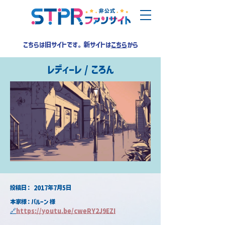
こちらは旧サイトです。新サイトは
こちら
から
レディーレ / ころん
​投稿日：
2017年7月5日
本家様：バルーン 様
🔗
https://youtu.be/cweRY2J9EZI