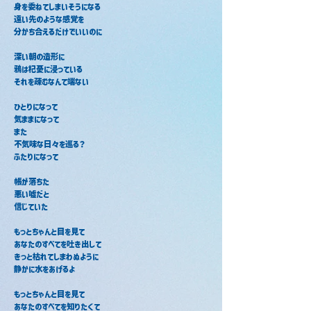
身を委ねてしまいそうになる
遠い先のような感覚を
分かち合えるだけでいいのに
深い朝の造形に
鴉は杞憂に浸っている
それを疎むなんて端ない
ひとりになって
気ままになって
また
不気味な日々を巡る？
ふたりになって
帳が落ちた
悪い嘘だと
信じていた
もっとちゃんと目を見て
あなたのすべてを吐き出して
きっと枯れてしまわぬように
静かに水をあげるよ
もっとちゃんと目を見て
あなたのすべてを知りたくて