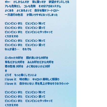
ギャー　けしからんすか　背に腹っすか　欲望がダンスしてる
アレも危険だし　コレも危険　その分アガるシステム
よくある　よくあるよって　自分を騙す トートロジー
一方通行の色恋 　か弱いウサギになってしまった
ピョンピョン また　ピョンピョン 触って　　
ピョンピョン また　ピョンピョン 盛って
ピョンピョン また　ピョンピョンとやっちゃって
くりかえすの
ピョンピョン また　ピョンピョン 触って　　　
ピョンピョン また　ピョンピョン 盛って
なんか違う…　それでも
ぶっちゃけ大好き　顔が良いから大好き　
有名だから大好き　みんな好きだから大好き
君の性格 大好き　よく知らないけど大好
き　　　　　　　　　　　
どうぞ　もっと痛くしていいよ　
I love it　味の無い　キャロット美味しく頬張り　
I love it　自分のいない 月を見上げ幸せそうなラヴィット
ピョンピョン また　ピョンピョン 触って　　
ピョンピョン また　ピョンピョン 盛って
ピョンピョン また　ピョンピョンとやっちゃって
くりかえすの