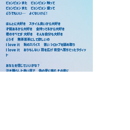
ピョンピョン また　ピョンピョン 触って　　　
ピョンピョン また　ピョンピョン 盛って
どうでもいい…　よくないけど！
ほんとに大好き　スタイル良いから大好き
才能あるから大好き　金持ってるから大好き
君のすべてが 大好き　そんな自分も大好き
どうぞ　無茶苦茶にして欲しいの
I love it　恥のスパイス　苦い シロップを舐め取り
I love it　ありもしない 羽を広げ 夜空へ落ちてったラヴィッ
ト　
あなたを信じていいかな？
泣き腫らした赤い目で　偽の愛に病む その度に　
甲斐甲斐しく「生まれてきてよかった。」と
胸を張って言えないけど　この想いを伝えるために
I love it　あなたを信じていいかな？ 
I love it　一生 か弱いウサギでいいの？
I love it　味の無い　キャロット美味しく頬張り　
I love it　価値のない　宝物を抱えながら
I love it　恥のスパイス　苦いシロップを舐め取り
I love it　自分のいない 月を見上げ幸せそうなラヴィット