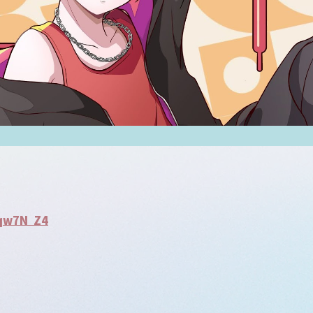
Bqw7N_Z4