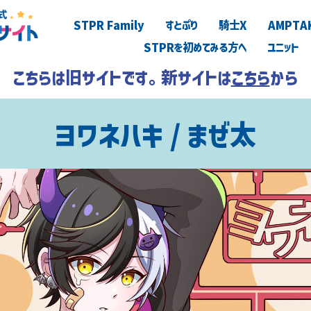
STPR Family
すとぷり
騎士X
AMPTA
STPRを初めてみる方へ
ユニット
こちらは旧サイトです。新サイトは
こちら
から
ヨワネハキ / まぜ太