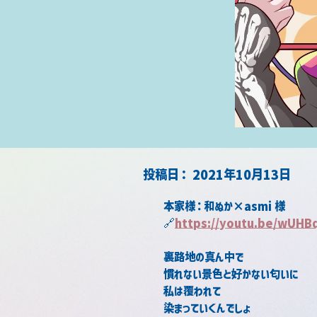
​投稿日：
2021年10月13日
本家様：和ぬか×asmi 様
🔗
https://youtu.be/wUH
裏路地の真ん中で
慣れない景色と好かない匂いに
私は覆われて
染まっていくんでしょ