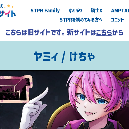
STPR Family
すとぷり
騎士X
AMPTA
STPRを初めてみる方へ
ユニット
こちらは旧サイトです。新サイトは
こちら
から
ヤミィ / けちゃ