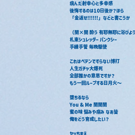
病んだ射幸心と多幸感
後悔するのは10日後か？ほら
「金返せ!!!!!!」などと書こうか
（闇×闇 酔う 有耶無耶に浴びよ
札束シュレッダー バンクシー
手練手管 毎晩駆使
これはペテンですらない博打
人生ガチャ大爆死
全部誰かの意思ですか？
もう一回ループする日月火～
堕ちるなら
You & Me 闇闇闇
蜜の味 悩みや病み なあ皆
俺をどう育成したい？
ヤッちまえ