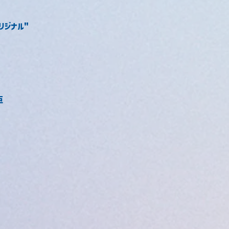
 オリジナル"
臣