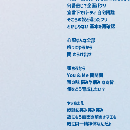
何番煎じ？企画パクリ
宣言下でパーティ 自宅隔離
そこらの奴と違ったフリ
とかじゃない 基本を再確認
心配すんな全部
喰ってやるから
闇 さらけ出せ
堕ちるなら
You & Me 闇闇闇
蜜の味 悩みや病み なあ皆
俺をどう育成したい？
ヤッちまえ
妖艶に笑み笑み笑み
故にもう画面の前のオマエも
既に同一精神体なんだよ