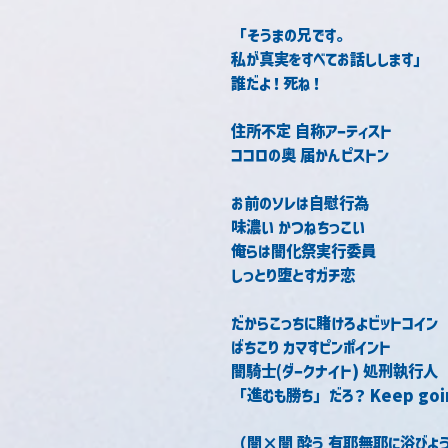
「そうまの兄です。
私が真実をすべてお話しします」
誰だよ！死ね！
住所不定 自称アーティスト
ココロの奥 届かんピストン
お前のソレは自慰行為
味濃い かつねちっこい
俺らは闇化祭実行委員
しっとり堕とすガチ恋
だからこっちに賭けろよビットコイン
ばちこり カマすピンポイント
闇騎士(ダークナイト) 処刑執行人
「進むも勝ち」だろ？ Keep goi
（闇×闇 酔う 有耶無耶に浴びよ