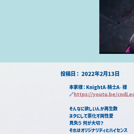
​投稿日：
2022年2月13日
本家様：KnightA-騎士A- 様
🔗
https://youtu.be/cndLe
そんなに欲しいんか再生数
ネタにして茶化す両性愛
見失う 何が大切？
それはオリジナリティとハイセンス