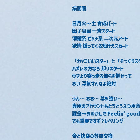
病闇闇
日月火～土 育成パート
因子周回 一斉スタート
清楚系 ビッチ系 二次元アート
欲情 煽ってくる短けえスカート
「カッコいいスター」と「そっくりス
ハズレの方なら 即リスタート
ウマより突っ走る俺らを推せって
おい 浮気すんなよ絶対
うん… ああ… 尊み強い…
専用のアカウントもとうとう３つ用
課金→おめかしで Feelin' good
でも重要ですぞ？レベリング
金と快楽の等価交換