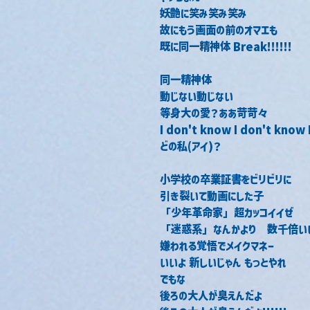
妖艶に笑み笑み笑み
故にもう画面の前のオマエも
既に同一精神体 Break!!!!!!
同一精神体
動じない動じない
等身大の愛？ああ苛苛々
I don't know I don't know 
どの私(アイ)？
小学校の卒業証書をビリビリに
引き裂いて動画にした子
「少年革命家」超カッコイイぜ
「迷惑系」なんかより　数千倍い
嫌われる覚悟でメイクマネー
いいよ 新しいじゃん もっとやれ
でもな
後ろの大人が臭えんだよ