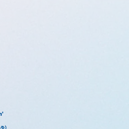
n'
うや）