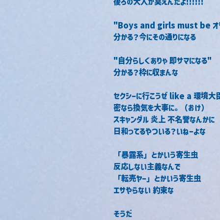
後ろの大人が臭えんだよ!!!!!!
"Boys and girls must be
分かる？今にその通りになる
"自分らしくありゃ 即サマになる"
分かる？枠に収まんな
セクシーに行こうぜ like a 環境大
密なら換気を大事に。（おけ）
スキャンダル 炎上 不名誉なんかに
日和ってるやついる？いねーよな
「暴露系」とかいう寄生虫
反応しない主義なんで
「転売ヤー」とかいう寄生虫
エサやらない 約束な
そうだ