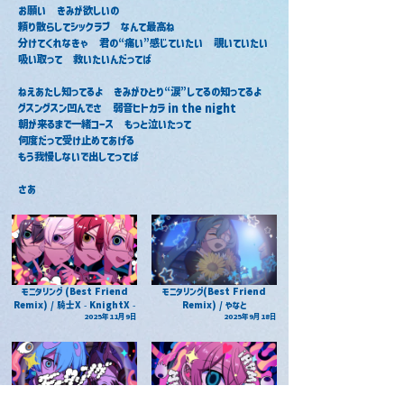
お願い　きみが欲しいの
頼り散らしてシックラブ　なんて最高ね
分けてくれなきゃ　君の“痛い”感じていたい　覗いていたい
吸い取って　救いたいんだってば
ねえあたし知ってるよ　きみがひとり“涙”してるの知ってるよ
グスングスン凹んでさ　弱音ヒトカラ in the night
朝が来るまで一緒コース　もっと泣いたって
何度だって受け止めてあげる
もう我慢しないで出してってば
さあ
モニタリング (Best Friend
モニタリング(Best Friend
Remix) / 騎士X - KnightX -
Remix) / やなと
2025年11月9日
2025年9月18日