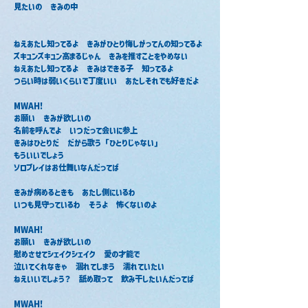
見たいの　きみの中
ねえあたし知ってるよ　きみがひとり悔しがってんの知ってるよ
ズキュンズキュン高まるじゃん　きみを推すことをやめない
ねえあたし知ってるよ　きみはできる子　知ってるよ
つらい時は弱いくらいで丁度いい　あたしそれでも好きだよ
MWAH!
お願い　きみが欲しいの
名前を呼んでよ　いつだって会いに参上
きみはひとりだ　だから歌う「ひとりじゃない」
もういいでしょう
ソロプレイはお仕舞いなんだってば
きみが病めるときも　あたし側にいるわ
いつも見守っているわ　そうよ　怖くないのよ
MWAH!
お願い　きみが欲しいの
慰めさせてシェイクシェイク　愛の才能で
泣いてくれなきゃ　涸れてしまう　濡れていたい
ねえいいでしょう？　舐め取って　飲み干したいんだってば
MWAH!