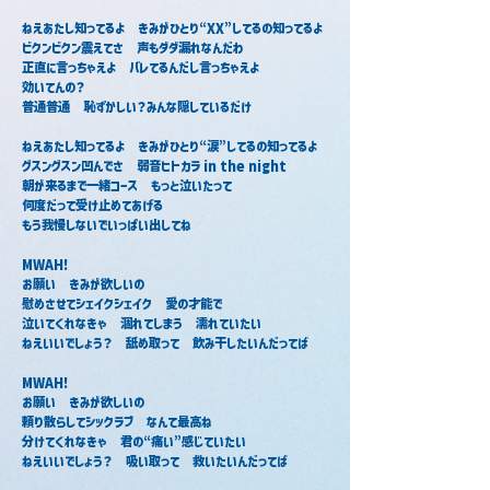
ねえあたし知ってるよ　きみがひとり“XX”してるの知ってるよ
ビクンビクン震えてさ　声もダダ漏れなんだわ
正直に言っちゃえよ　バレてるんだし言っちゃえよ　
効いてんの？
普通普通　恥ずかしい？みんな隠しているだけ
ねえあたし知ってるよ　きみがひとり“涙”してるの知ってるよ
グスングスン凹んでさ　弱音ヒトカラ in the night
朝が来るまで一緒コース　もっと泣いたって
何度だって受け止めてあげる
もう我慢しないでいっぱい出してね
MWAH!
お願い　きみが欲しいの
慰めさせてシェイクシェイク　愛の才能で
泣いてくれなきゃ　涸れてしまう　濡れていたい
ねえいいでしょう？　舐め取って　飲み干したいんだってば
MWAH!
お願い　きみが欲しいの
頼り散らしてシックラブ　なんて最高ね
分けてくれなきゃ　君の“痛い”感じていたい
ねえいいでしょう？　吸い取って　救いたいんだってば