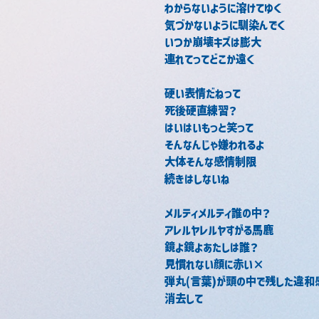
わからないように溶けてゆく
気づかないように馴染んでく
いつか崩壊キズは膨大
連れてってどこか遠く
硬い表情だねって
死後硬直練習？
はいはいもっと笑って
そんなんじゃ嫌われるよ
大体そんな感情制限
続きはしないね
メルティメルティ誰の中？
アレルヤレルヤすがる馬鹿
鏡よ鏡よあたしは誰？
見慣れない顔に赤い×
弾丸(言葉)が頭の中で残した違和
消去して