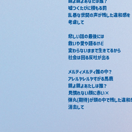
鏡よ鏡よあなたは誰？
嘘つくたびに積もる罰
乱暴な世間の声が残した違和感を
考慮して
悲しい話の最後には
救いや愛や語るけど
変わらないままで生きてるから
社会は回る反吐が出る
メルティメルティ誰の中？
アレルヤレルヤすがる馬鹿
鏡よ鏡よあたしは誰？
見慣れない顔に赤い×
弾丸(期待)が頭の中で残した違和
消去して