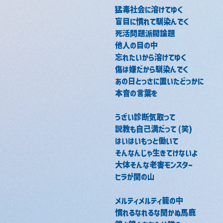
猛毒社会に溶けてゆく
盲目に慣れて馴染んでく
死活問題派閥論題
他人の目の中
忘れたいから溶けてゆく
傷は嫌だから馴染んでく
あの日とっさに置いたどっかに
本音の言葉を
うざい診断気取って
説教も自己満だって (笑)
はいはいもっと働いて
そんなんじゃ生きてけないよ
大体そんな老害モンスター
ヒラが関の山
メルティメルティ籠の中
慣れるなれるな聞かぬ馬鹿