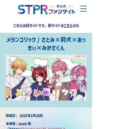
こちらは旧サイトです。新サイトは
こちら
から
メランコリック / さとみ×莉犬×あっ
きぃ×みかさくん
​投稿日：
2025年3月26日
本家様：Junk 様
🔗https://
youtu.be/86_kvUqhY-A