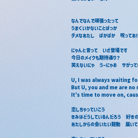
なんでなんで頑張ったって
うまくいかないことばっか
ダメなあたし　ばかばか　呪ってあ
にゃんと言って　いざ登場です
今日のメイクも期待通り？
笑えないにゃ　うーにゃお　サがって
U, I was always waiting fo
But U, you and me are no
It’s time to move on, cau
恋しちゃっていこう
きみはどうしているんだろう　好きの
あたしからの会いたい鼓動　届いて