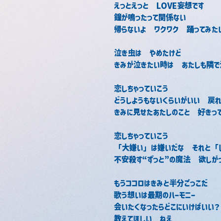
えっとえっと　LOVE妄想です
鐘が鳴ったって関係ない
帰らないよ　ワクワク　踊ってみた
泣き虫は　やめたけど
きみが泣きたい時は　あたしも隣で
恋しちゃっていこう
どうしようもないくらいがいい　戻
きみに見せたあたしのこと　好きっ
恋しちゃっていこう
「大嫌い」は嫌いだな　それと「じ
不安殺す“ずっと”の魔法　欲しが
もうココロはきみと半分ごっこだ
歌う想いは最期のハーモニー
会いたくなったらどこにいけばいい？
教えてほしい　ねえ