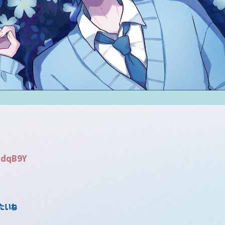
RdqB9Y
たいね