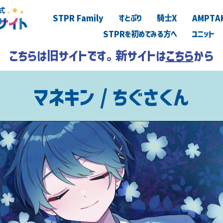
STPR Family
すとぷり
騎士X
AMPTA
STPRを初めてみる方へ
ユニット
こちらは旧サイトです。新サイトは
こちら
から
マネキン / ちぐさくん