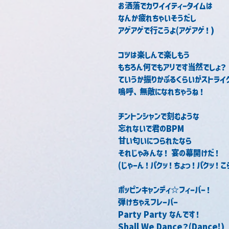
お洒落でカワイイティータイムは
なんか疲れちゃいそうだし
アゲアゲで行こうよ(アゲアゲ！)
コツは楽しんで楽しもう
もちろん何でもアリです当然でしょ？
ていうか振りかぶるくらいがストライ
嗚呼、無敵になれちゃうね！
チントンシャンで刻むような
忘れないで君のBPM
甘い匂いにつられたなら
それじゃみんな！ 宴の幕開けだ！
(じゃーん！パクッ！ちょっ！パクッ！こ
ポッピンキャンディ☆フィーバー！
弾けちゃえフレーバー
Party Party なんです！
Shall We Dance？(Dance!)