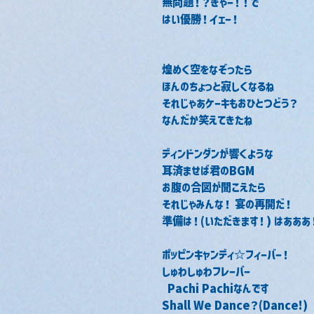
無問題！？ぎゃー！！で
はい優勝！イェー！
煌めく空をなぞったら
ほんのちょっと寂しくなるね
それじゃあケーキもおひとつどう？
なんだか笑えてきたね
ディンドンダンが響くような
耳済ませば君のBGM
お腹の合図が聞こえたら
それじゃみんな！ 宴の再開だ！
準備は！(いただきます！) はあああ
ポッピンキャンディ☆フィーバー！
しゅわしゅわフレーバー
 Pachi Pachiなんです
Shall We Dance？(Dance!)