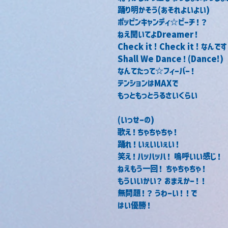
踊り明かそう(あそれよいよい)
ポッピンキャンディ☆ピーチ！？
ねえ聞いてよDreamer！
Check it ! Check it ! なんで
Shall We Dance！(Dance!)
なんてたって☆フィーバー！
テンションはMAXで
もっともっとうるさいくらい
(いっせーの)
歌え！ちゃちゃちゃ！
踊れ！いぇいいぇい！
笑え！ハッハッハ！ 嗚呼いい感じ！
ねえもう一回！ ちゃちゃちゃ！
もういいかい？ おまえかー！！
無問題！？ うわーい！！で
はい優勝！