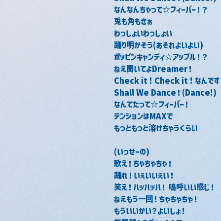
なんなんちゃって☆フィーバー！？
兎も角もさぁ
わっしょいわっしょい
踊り明かそう(あそれよいよい)
ポッピンキャンディ☆アップル！？
ねえ聞いてよDreamer！
Check it ! Check it ! なんで
Shall We Dance！(Dance!)
なんてたって☆フィーバー！
テンションはMAXで
もっともっと溶けちゃうくらい
(いっせーの)
歌え！ちゃちゃちゃ！
踊れ！いぇいいぇい！
笑え！ハッハッハ！ 嗚呼いい感じ！
ねえもう一回！ちゃちゃちゃ！
もういいかい？よいしょ！