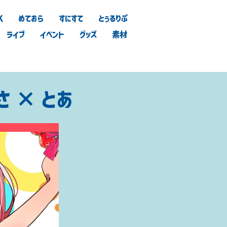
K
めておら
すにすて
とぅるりぷ
ライブ
イベント
グッズ
素材
さ × とあ