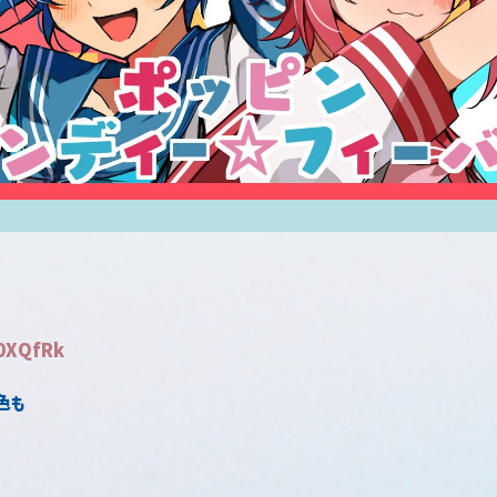
z0XQfRk
色も