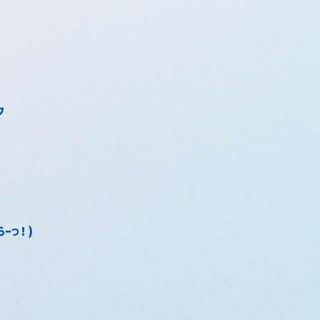
ク
らーっ！)