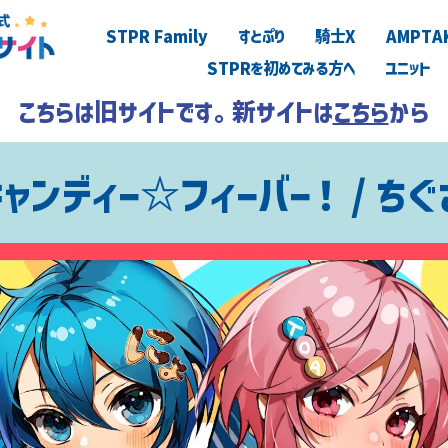
STPR Family
すとぷり
騎士X
AMPTA
STPRを初めてみる方へ
ユニット
こちらは旧サイトです。新サイトは
こちら
から
ャンディー☆フィーバー！ / ちぐ