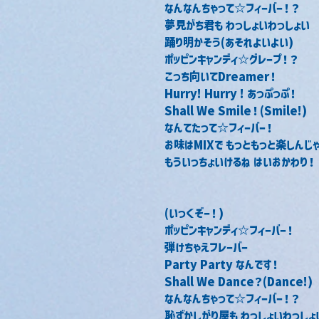
なんなんちゃって☆フィーバー！？
夢見がち君も わっしょいわっしょい
踊り明かそう(あそれよいよい)
ポッピンキャンディ☆グレープ！？
こっち向いてDreamer！
Hurry! Hurry ! あっぷっぷ！
Shall We Smile！(Smile!)
なんてたって☆フィーバー！
お味はMIXで もっともっと楽しんじ
もういっちょいけるね はいおかわり！
(いっくぞー！)
ポッピンキャンディ☆フィーバー！
弾けちゃえフレーバー
Party Party なんです！
Shall We Dance？(Dance!)
なんなんちゃって☆フィーバー！？
恥ずかしがり屋も わっしょいわっしょ