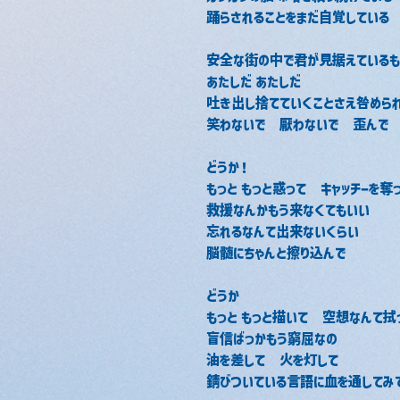
踊らされることをまだ自覚している
安全な街の中で君が見据えているも
あたしだ あたしだ
吐き出し捨てていくことさえ咎めら
笑わないで　厭わないで　歪んで
どうか！
もっと もっと惑って　キャッチーを奪
救援なんかもう来なくてもいい
忘れるなんて出来ないくらい
脳髄にちゃんと擦り込んで
どうか
もっと もっと描いて　空想なんて拭
盲信ばっかもう窮屈なの
油を差して　火を灯して
錆びついている言語に血を通してみ