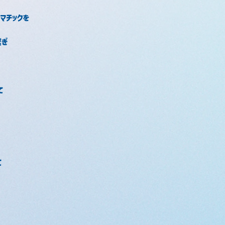
マチックを
繋ぎ
て
て