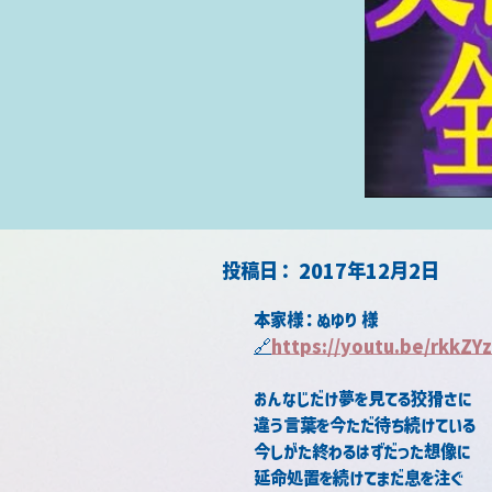
​投稿日：
2017年12月2日
本家様：ぬゆり 様
🔗
https://youtu.be/rkkZY
おんなじだけ夢を見てる狡猾さに
違う言葉を今ただ待ち続けている
今しがた終わるはずだった想像に
延命処置を続けてまだ息を注ぐ