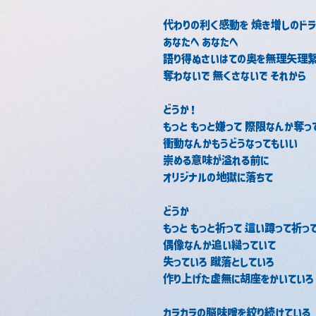
代わりの利く感動を 焼き増しのドラ
あなたへ あなたへ
語り得ぬさいはての奥を無理矢理
奪わないで 無くさないで それから
どうか！
もっと もっと嫌って 際限なんか奪っ
衝動なんかもうどうなってもいい
崇める意味が溢れる前に
オリジナルの地獄に落ちて
どうか
もっと もっと祈って 這い蹲って祈っ
偶像なんか追い縋っていて
失っていろ 蹴落としていろ
作り上げた虚無に胡座をかいていろ
カラカラの脳味噌を絞り続けている