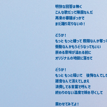
明快な回答は無く
こんな歌だって陳腐なんだ
再来の審議ばっかで
まだ踊り足りないの！
どうか！
もっと もっと嫌って 際限なんか奪っ
衝動なんかもうどうなってもいい
崇める意味が溢れる前に
オリジナルの地獄に落ちて
どうか！
もっと もっと描いて　後悔なんてし
雑音なんて消えてしまえ
浪費してる言葉で呼んで
終わりのない温度で焼き尽くして
震わせてみてよ！