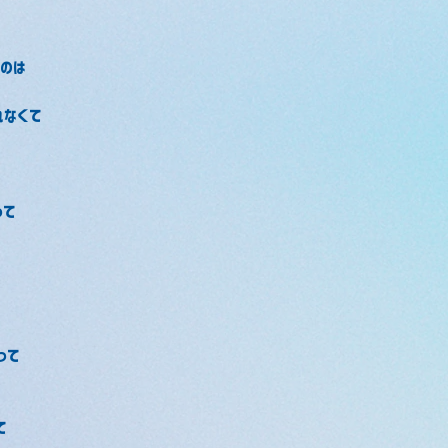
のは
れなくて
って
って
て