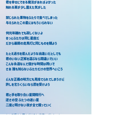
君を幸せにできる魔法があればよかった
触れる肩が少し震えた気がした
禁じられた果物をふたりで食べてしまった
与えられたこの星にはもういられない
何光年離れても寂しくないよ
きっとふたりは同じ星座だ
だから最期の走馬灯に同じものを観よう
たとえ過ちを産んだような出逢いだとしても
君のいない正解を選ぶなら間違いでいい　　　　　　　　
こんな永遠なんて僅かな時間は跨いで
さあ 誰も知らないふたりだけの世界へいこう
どんな正義の味方にも見捨てられてしまうけど
許しを乞うくらいなら罰を受けよう
君と手を取り合い星間飛行へ
逆さの空 ふたつの迷い星
二度と明けない夜が全て攫っていく
たとえ過ちを産んだような出逢いだとしても
君のいない正解を選ぶなら間違いでいい　
こんな運命なんて馬鹿げた鎖は解いて