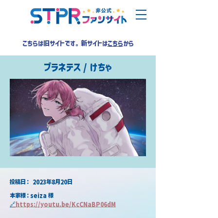
こちらは旧サイトです。新サイトは
こちら
から
プラネテス / けちゃ
​投稿日：
2023年8月20日
本家様：seiza 様
🔗
https://youtu.be/KcCNaBP06dM