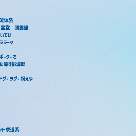
ハ流体系
　霊堂　脳震盪
いてい
ララーマ
ギーターで
に帰す桃源郷
ドグ・ラグ・祝えや
ット求道系