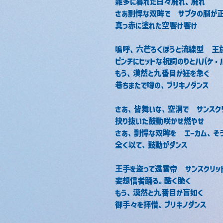
雑多に暮れた日々廃れ、廃れ
さあ剽悍な双眸で　サプタの脳が
真っ赤に塗れた空響け響け
嗚呼、六芒ろくぼうと流線型　王
ピンチにヒットな祝詞のりとハバケ・
もう、漠然と九番目が狂を急ぐ
巷ちまたで噂の、ブリキノダンス
さあ、皆舞いな、空洞で　サンスク
抉り抜いた鼓動咲かせ燃やせ
さあ、剽悍な双眸を　エーカム、そ
全く以て、鼓動がダンス
王手を盗って遠雷帝　サンスクリッ
妄想信者踊る。酷く脆く
もう、漠然と九番目が盲如く
御手々を拝借、ブリキノダンス