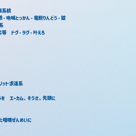
脳系統
・吶喊とっかん・竜胆りんどう・錠
系
等　ドグ・ラグ・叶えろ
リット求道系
うを　エーカム、そうさ。先頭に
た喘鳴ぜんめいに