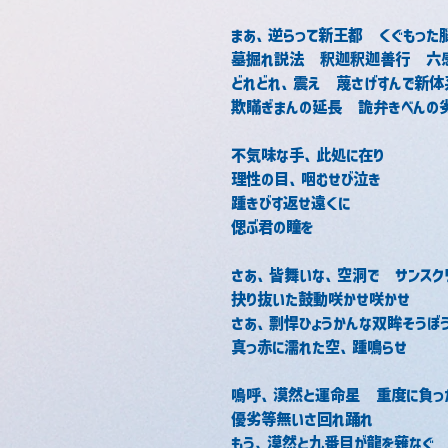
まあ、逆らって新王都　くぐもった
墓掘れ説法　釈迦釈迦善行　六感
どれどれ、震え　蔑さげすんで新体
欺瞞ぎまんの延長　詭弁きべんの劣
不気味な手、此処に在り
理性の目、咽むせび泣き
踵きびす返せ遠くに
偲ぶ君の瞳を
さあ、皆舞いな、空洞で　サンスク
抉り抜いた鼓動咲かせ咲かせ
さあ、剽悍ひょうかんな双眸そうぼ
真っ赤に濡れた空、踵鳴らせ
嗚呼、漠然と運命星　重度に負っ
優劣等無いさ回れ踊れ
もう、漠然と九番目が龍を薙なぐ