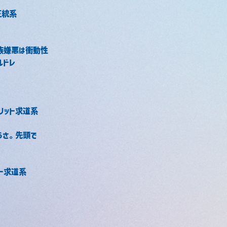
正統系
族嫌悪は衝動性
ルドレ
リット求道系
うさ。先頭で
ト求道系