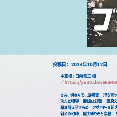
​投稿日：
2024年10月12日
本家様：日向電工 様
🔗
https://youtu.be/6EuR
さあ、憐れんで、血統書　持ち寄
沈んだ唱導　腹這い幻聴　謁見
踊れ酔え孕はらめ　アヴァターラ新
斜めの幻聴　錻力ぶりきと宗教　ラ