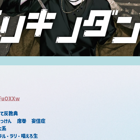
6FuOXXw
って反教典
えっけん　席巻　妄信症
大系
ル・ラリ・唱えろ生