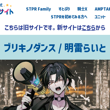
STPR Family
すとぷり
騎士X
AMPTA
STPRを初めてみる方へ
ユニット
こちらは旧サイトです。新サイトは
こちら
から
ブリキノダンス / 明雷らいと