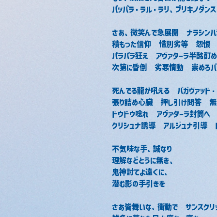
パッパラ・ラル・ラリ、ブリキノダンス
さあ、微笑んで急展開　ナラシン
積もった信仰　惜別劣等　怨恨
パラパラ狂え　アヴァターラ半酩酊め
次第に昏倒　劣悪情動　崇めろバ
死んでる龍が吼える　バガヴァッド・
張り詰め心臓　押し引け問答　無
ドウドウ唸れ　アヴァターラ封筒へ
クリシュナ誘導　アルジュナ引導　
不気味な手、誠なり
理解などとうに無き、
鬼神討てよ遠くに、
潜む影の手引きを
さあ皆舞いな、衝動で　サンスクリ