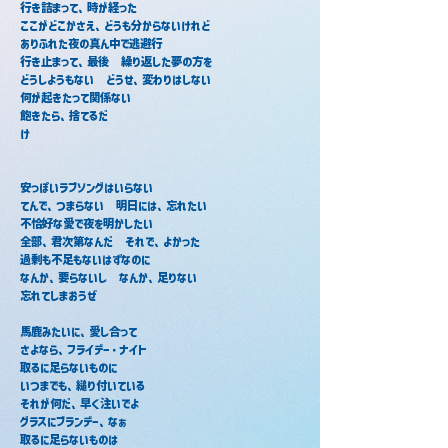
行き詰まって、時が経った
ここがどこかさえ、どうも分からないけれど
ありふれた夜の真ん中で逃避行
行き止まって、最後　繰り返した夢の方を
どうしようもない　どうせ、変わりはしない
何が起きたって関係ない
飽きたら、捨てるだ
け　　　　　　　　　　　　　　　　　　　　　　
安っぽいラブソングはいらない
てんで、つまらない　明日には、忘れたい
不恰好な愛で夜を明かしたい
全部、君次第なんだ　それで、よかった　　
過剰も不足もないはずなのに
なんか、要らないし　なんか、足りない
忘れてしまおうぜ
馬鹿みたいに、愛し合って
さよなら、フライデー・ナイト
取るに足らないものに
いつまでも、縋り付いている
それが何だ、早く注いでよ
グラスにブランデー、なぁ
取るに足らないものは