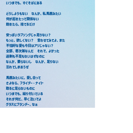
いつまでも、すぐそばにある
どうしようもない　なんか、私馬鹿みたい
何が起きたって関係ない
飽きたら、捨てるだけ
安っぽいラブソングじゃ足りない？
もっと、欲しくない？　言わせてみてよ、また
不恰好な愛も今日はアリじゃない？
全部、君次第なんだ　それで、よかった
過剰も不足もないはずなのに
なんか、要らないし　なんか、足りない
忘れてしまおうぜ
馬鹿みたいに、愛し合って
さよなら、フライデー・ナイト
取るに足らないものに
いつまでも、縋り付いている
それが何だ、早く注いでよ
グラスにブランデー、なぁ
取るに足らないものは
いつまでも、すぐそばにある
馬鹿な話だ、もはや夢のなか
言いたいことはそれくらいかな