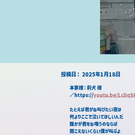
​投稿日：
2025年1月18日
本家様：莉犬 様
🔗https://
youtu.be/LcDqS
たとえば君がね叫びたい夜は 
何よりここで泣いてほしいんだ 
誰かが君をね嗤うのならば 
聞こえないくらい僕が叫ぶよ 