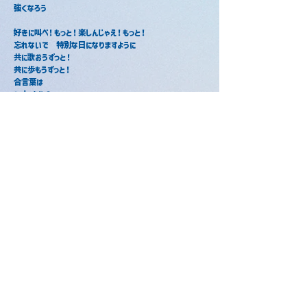
強くなろう
好きに叫べ！もっと！楽しんじゃえ！もっと！
忘れないで　特別な日になりますように
共に歌おうずっと！
共に歩もうずっと！
合言葉は
とびっきりの
L・Ｏ・Ｖ・E (Fooo！！)
好きになって！もっと！私を見て！もっと！
恩返しは
愛のこもった投げキッスで
虜にする！もっと！夢を見せる！もっと！
楽しんでって
愛のこもったスペシャルナイト
ファンサしちゃうぞ(・ω<)s on the foul earth, the 
stars will twinkle tomorrow, sparkling
ファンサ / みかさくん
ファンサ / さとみ
2026年4月1日
2019年12月30日