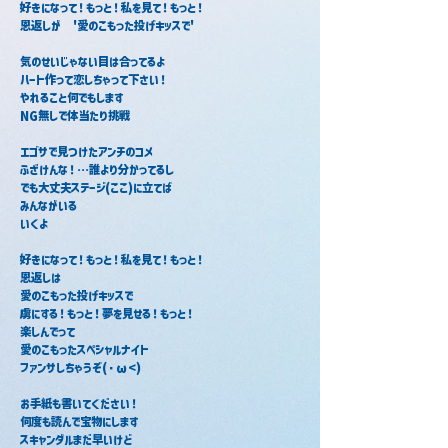
好きになって！もっと！私を見て！もっと！
恩返しが　'愛のこもった投げキッスで'
気のせいじゃない目は合ってるよ
ハート作って恋しちゃって下さい！
やれること何でもします
NG無しで体当たり挑戦
エゴサで見つけたアンチのコメ
ふざけんな！…誰より分かってるし
でも大丈夫ステージ(ここ)に立てば
みんながいる
いくよ
好きになって！もっと！私を見て！もっと！
恩返しは
愛のこもった投げキッスで
虜にする！もっと！夢を見せる！もっと！
楽しんでって
愛のこもったスペシャルナイト
ファンサしちゃうぞ(・ω<)
お手紙も書いてください！
何度も読んで宝物にします
スキャンダルまだ早いけど