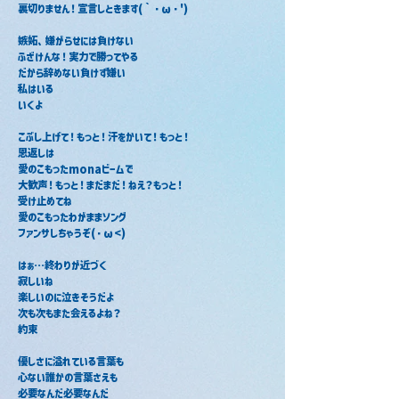
裏切りません！宣言しときます(｀・ω・')
嫉妬、嫌がらせには負けない
ふざけんな！実力で勝ってやる
だから辞めない負けず嫌い
私はいる
いくよ
こぶし上げて！もっと！汗をかいて！もっと！
恩返しは
愛のこもったmonaビームで
大歓声！もっと！まだまだ！ねえ？もっと！
受け止めてね
愛のこもったわがままソング
ファンサしちゃうぞ(・ω<)
はぁ…終わりが近づく
寂しいね
楽しいのに泣きそうだよ
次も次もまた会えるよね？
約束
優しさに溢れている言葉も
心ない誰かの言葉さえも
必要なんだ必要なんだ