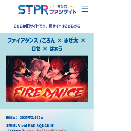
こちらは旧サイトです。新サイトは
こちら
から
ファイアダンス /ころん × まぜ太 ×
ロゼ × ばぁう
​投稿日：
2025年3月22日
本家様：Vivid BAD SQUAD 様
🔗https://
youtu.be/Zqs0lEADyFo