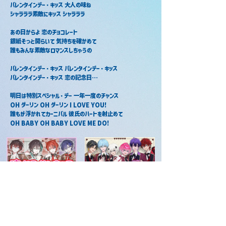
バレンタインデー・キッス 大人の味ね
シャラララ素敵にキッス シャラララ
あの日からよ 恋のチョコレート
銀紙そっと開らいて 気持ちを確かめて
誰もみんな素敵なロマンスしちゃうの
バレンタインデー・キッス バレンタインデー・キッス
バレンタインデー・キッス 恋の記念日…
明日は特別スペシャル・デー 一年一度のチャンス
OH ダーリン OH ダーリン I LOVE YOU!
誰もが浮かれてカーニバル 彼氏のハートを射止めて
OH BABY OH BABY LOVE ME DO!
バレンタイン・キッス -piano
バレンタイン・キッス / めておら
arrange version- / しゆん ×
2025年2月14日
莉犬 × あっと × たちばな
2026年2月19日