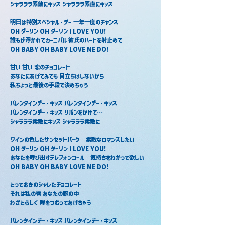
シャラララ素敵にキッス シャラララ素直にキッス
明日は特別スペシャル・デー 一年一度のチャンス
OH ダーリン OH ダーリン I LOVE YOU!
誰もが浮かれてカーニバル 彼氏のハートを射止めて
OH BABY OH BABY LOVE ME DO!
甘い 甘い 恋のチョコレート
あなたにあげてみても 目立ちはしないから
私ちょっと最後の手段で決めちゃう
バレンタインデー・キッス バレンタインデー・キッス
バレンタインデー・キッス リボンをかけて…
シャラララ素敵にキッス シャラララ素敵に
ワインの色したサンセットパーク　素敵なロマンスしたい
OH ダーリン OH ダーリン I LOVE YOU!
あなたを呼び出すテレフォンコール　気持ちをわかって欲しい
OH BABY OH BABY LOVE ME DO!
とっておきのシャレたチョコレート
それは私の唇 あなたの腕の中
わざとらしく 瞳をつむってあげちゃう
バレンタインデー・キッス バレンタインデー・キッス